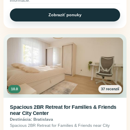
informácie.
Zobraziť ponuky
10.0
37 recenzií
Spacious 2BR Retreat for Families & Friends
near City Center
Destinácia: Bratislava
Spacious 2BR Retreat for Families & Friends near City