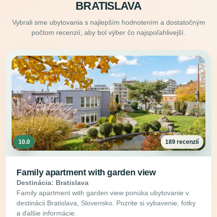
BRATISLAVA
Vybrali sme ubytovania s najlepším hodnotením a dostatočným
počtom recenzií, aby bol výber čo najspoľahlivejší.
10.0
189 recenzií
Family apartment with garden view
Destinácia: Bratislava
Family apartment with garden view ponúka ubytovanie v
destinácii Bratislava, Slovensko. Pozrite si vybavenie, fotky
a ďalšie informácie.