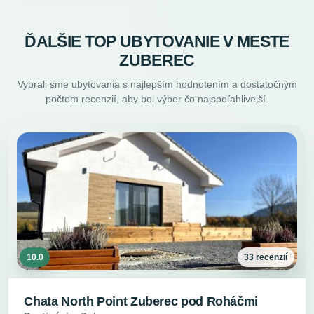
ĎALŠIE TOP UBYTOVANIE V MESTE
ZUBEREC
Vybrali sme ubytovania s najlepším hodnotením a dostatočným
počtom recenzií, aby bol výber čo najspoľahlivejší.
10.0
33 recenzií
Chata North Point Zuberec pod Roháčmi