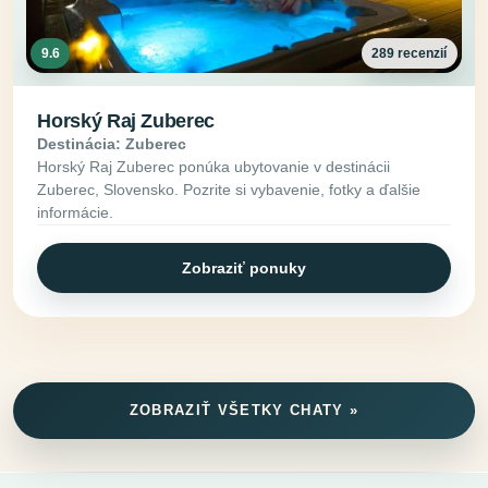
9.6
289 recenzií
Horský Raj Zuberec
Destinácia: Zuberec
Horský Raj Zuberec ponúka ubytovanie v destinácii
Zuberec, Slovensko. Pozrite si vybavenie, fotky a ďalšie
informácie.
Zobraziť ponuky
ZOBRAZIŤ VŠETKY CHATY »