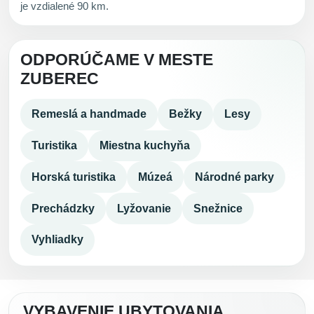
je vzdialené 90 km.
ODPORÚČAME V MESTE
ZUBEREC
Remeslá a handmade
Bežky
Lesy
Turistika
Miestna kuchyňa
Horská turistika
Múzeá
Národné parky
Prechádzky
Lyžovanie
Snežnice
Vyhliadky
VYBAVENIE UBYTOVANIA