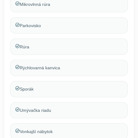
Mikrovlnná rúra
Parkovisko
Rúra
Rýchlovarná kanvica
Sporák
Umývačka riadu
Vonkajší nábytok