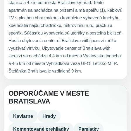
stanica a 4 km od miesta Bratislavský hrad. Tento
apartmán sa nachádza na prízemí a má spálňu (1), káblovú
TV s plochou obrazovkou a kompletne vybavenú kuchyňu,
kde hostia nájdu chladničku, mikrovlnnú rúru, práčku a
sporák. Súčasťou vybavenia sú uteráky a posteľná bielizeň.
Hostia ubytovania center of Bratislava with jacuzzi môžu
využívať vírivku. Ubytovanie center of Bratislava with
jacuzzi sa nachádza 4,4 km od miesta Výstavisko Incheba
a 4,5 km od miesta Vyhliadková veža UFO. Letisko M. R.
Štefánika Bratislava je vzdialené 9 km.
ODPORÚČAME V MESTE
BRATISLAVA
Kaviarne
Hrady
Komentované prehliadky
Pamiatky