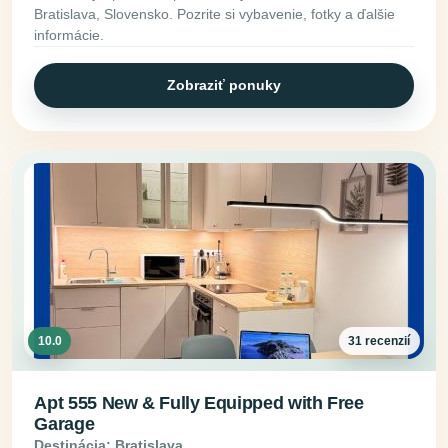
Bratislava, Slovensko. Pozrite si vybavenie, fotky a ďalšie
informácie.
Zobraziť ponuky
10.0
31 recenzií
Apt 555 New & Fully Equipped with Free
Garage
Destinácia: Bratislava