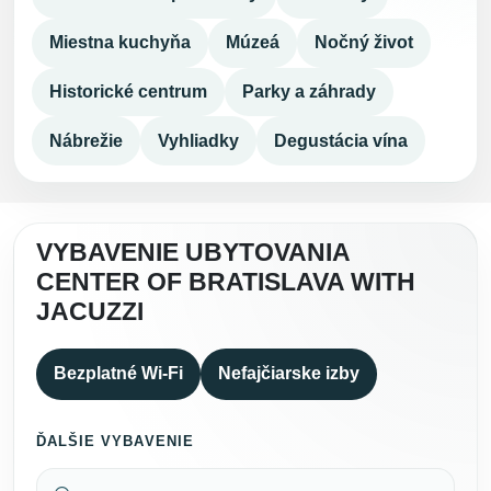
Miestna kuchyňa
Múzeá
Nočný život
Historické centrum
Parky a záhrady
Nábrežie
Vyhliadky
Degustácia vína
VYBAVENIE UBYTOVANIA
CENTER OF BRATISLAVA WITH
JACUZZI
Bezplatné Wi-Fi
Nefajčiarske izby
ĎALŠIE VYBAVENIE