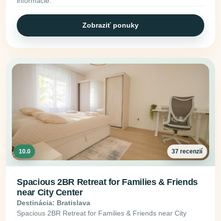
informácie.
Zobraziť ponuky
10.0
37 recenzií
Spacious 2BR Retreat for Families & Friends
near City Center
Destinácia: Bratislava
Spacious 2BR Retreat for Families & Friends near City