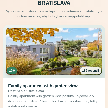
BRATISLAVA
Vybrali sme ubytovania s najlepším hodnotením a dostatočným
počtom recenzií, aby bol výber čo najspoľahlivejší.
10.0
189 recenzií
Family apartment with garden view
Destinácia: Bratislava
Family apartment with garden view ponúka ubytovanie v
destinácii Bratislava, Slovensko. Pozrite si vybavenie, fotky
a ďalšie informácie.