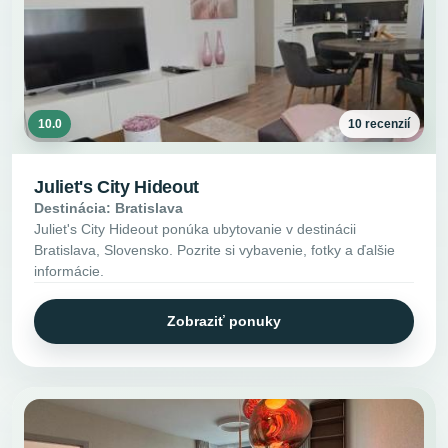
10.0
10 recenzií
Juliet's City Hideout
Destinácia: Bratislava
Juliet's City Hideout ponúka ubytovanie v destinácii
Bratislava, Slovensko. Pozrite si vybavenie, fotky a ďalšie
informácie.
Zobraziť ponuky