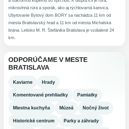
a súkromnú kúpeľňu so sprchou. K dispozícii je rúra,
mikrovlnná rúra a sporák, ako aj rýchlovarná kanvica.
Ubytovanie Bytový dom BORY sa nachádza 11 km od
miesta Bratislavský hrad a 11 km od miesta Michalská
brána. Letisko M. R. Štefánika Bratislava je vzdialené 24
km.
ODPORÚČAME V MESTE
BRATISLAVA
Kaviarne
Hrady
Komentované prehliadky
Pamiatky
Miestna kuchyňa
Múzeá
Nočný život
Historické centrum
Parky a záhrady