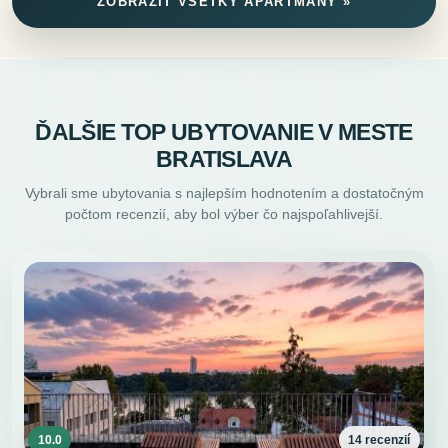
ZOBRAZIŤ VŠETKY APARTMÁNY »
ĎALŠIE TOP UBYTOVANIE V MESTE
BRATISLAVA
Vybrali sme ubytovania s najlepším hodnotením a dostatočným
počtom recenzií, aby bol výber čo najspoľahlivejší.
10.0
14 recenzií