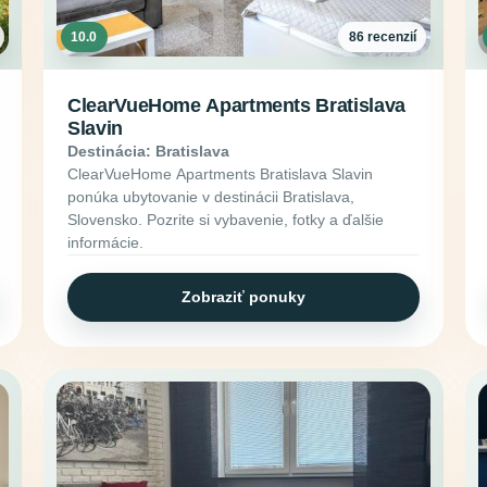
10.0
86 recenzií
ClearVueHome Apartments Bratislava
Slavin
Destinácia: Bratislava
ClearVueHome Apartments Bratislava Slavin
ponúka ubytovanie v destinácii Bratislava,
Slovensko. Pozrite si vybavenie, fotky a ďalšie
informácie.
Zobraziť ponuky