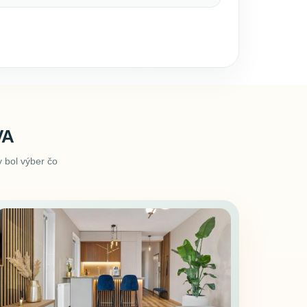
VA
 bol výber čo