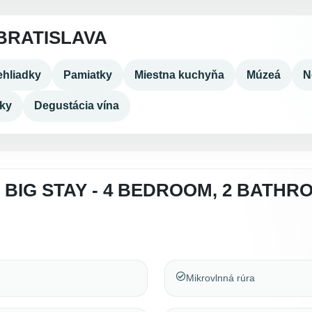
BRATISLAVA
hliadky
Pamiatky
Miestna kuchyňa
Múzeá
N
dky
Degustácia vína
 BIG STAY - 4 BEDROOM, 2 BATH
Mikrovlnná rúra