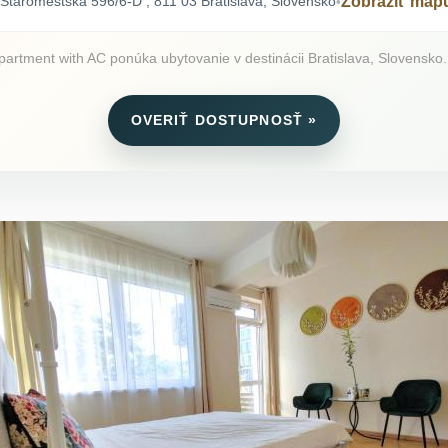
Staromestská 596/6-D , 811 03 Bratislava, Slovensko
Zobraziť map
•
tment with AC ponúka ubytovanie v destinácii Bratislava, Slovensko. P
OVERIŤ DOSTUPNOSŤ »