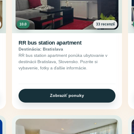
10.0
33 recenzií
RR bus station apartment
Destinácia: Bratislava
RR bus station apartment ponúka ubytovanie v
destinácii Bratislava, Slovensko. Pozrite si
vybavenie, fotky a ďalšie informácie.
Zobraziť ponuky