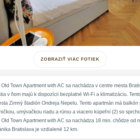
ZOBRAZIŤ VIAC FOTIEK
 Old Town Apartment with AC sa nachádza v centre mesta Brati
tia v ňom majú k dispozícii bezplatné Wi-Fi a klimatizáciu. Te
sta Zimný štadión Ondreja Nepelu. Tento apartmán má balkón s
čkou, umývačkou riadu a rúrou a viacero kúpeľní (2) so sprcho
 Old Town Apartment with AC sa nachádza 18 min. chôdze od mi
ánika Bratislava je vzdialené 12 km.