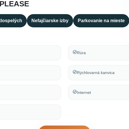
 PLEASE
 dospelých
Nefajčiarske izby
Parkovanie na mieste
Rúra
Rýchlovarná kanvica
Internet