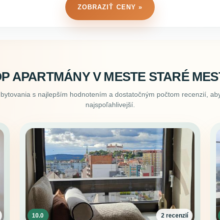
ZOBRAZIŤ CENY »
P APARTMÁNY V MESTE STARÉ ME
ubytovania s najlepším hodnotením a dostatočným počtom recenzií, aby
najspoľahlivejší.
10.0
2 recenzií