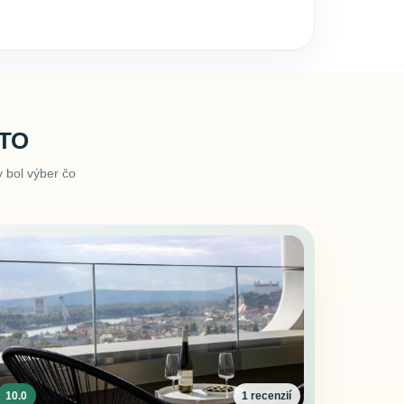
STO
 bol výber čo
10.0
1 recenzií