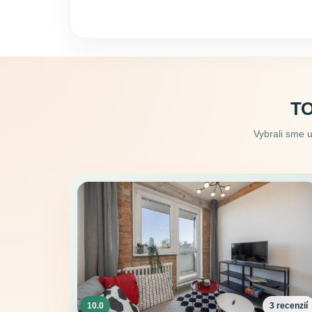
TO
Vybrali sme 
10.0
3 recenzií