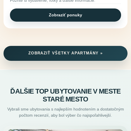
Pozrite si vybavenie, fotky a ďalšie informácie.
Zobraziť ponuky
ZOBRAZIŤ VŠETKY APARTMÁNY »
ĎALŠIE TOP UBYTOVANIE V MESTE
STARÉ MESTO
Vybrali sme ubytovania s najlepším hodnotením a dostatočným
počtom recenzií, aby bol výber čo najspoľahlivejší.