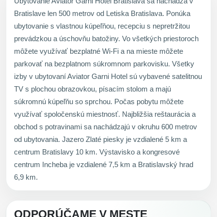
Ubytovanie Aviator Garni Hotel Bratislava sa nachádza v
Bratislave len 500 metrov od Letiska Bratislava. Ponúka
ubytovanie s vlastnou kúpeľňou, recepciu s nepretržitou
prevádzkou a úschovňu batožiny. Vo všetkých priestoroch
môžete využívať bezplatné Wi-Fi a na mieste môžete
parkovať na bezplatnom súkromnom parkovisku. Všetky
izby v ubytovaní Aviator Garni Hotel sú vybavené satelitnou
TV s plochou obrazovkou, písacím stolom a majú
súkromnú kúpeľňu so sprchou. Počas pobytu môžete
využívať spoločenskú miestnosť. Najbližšia reštaurácia a
obchod s potravinami sa nachádzajú v okruhu 600 metrov
od ubytovania. Jazero Zlaté piesky je vzdialené 5 km a
centrum Bratislavy 10 km. Výstavisko a kongresové
centrum Incheba je vzdialené 7,5 km a Bratislavský hrad
6,9 km.
ODPORÚČAME V MESTE