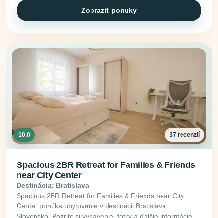
Zobraziť ponuky
10.0
37 recenzií
Spacious 2BR Retreat for Families & Friends
near City Center
Destinácia: Bratislava
Spacious 2BR Retreat for Families & Friends near City
Center ponúka ubytovanie v destinácii Bratislava,
Slovensko. Pozrite si vybavenie, fotky a ďalšie informácie.