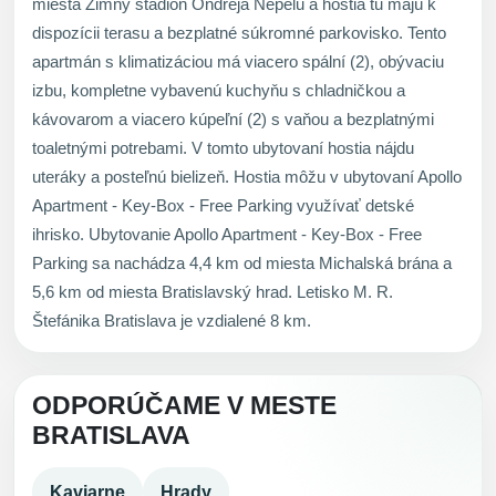
miesta Zimný štadión Ondreja Nepelu a hostia tu majú k
dispozícii terasu a bezplatné súkromné parkovisko. Tento
apartmán s klimatizáciou má viacero spální (2), obývaciu
izbu, kompletne vybavenú kuchyňu s chladničkou a
kávovarom a viacero kúpeľní (2) s vaňou a bezplatnými
toaletnými potrebami. V tomto ubytovaní hostia nájdu
uteráky a posteľnú bielizeň. Hostia môžu v ubytovaní Apollo
Apartment - Key-Box - Free Parking využívať detské
ihrisko. Ubytovanie Apollo Apartment - Key-Box - Free
Parking sa nachádza 4,4 km od miesta Michalská brána a
5,6 km od miesta Bratislavský hrad. Letisko M. R.
Štefánika Bratislava je vzdialené 8 km.
ODPORÚČAME V MESTE
BRATISLAVA
Kaviarne
Hrady