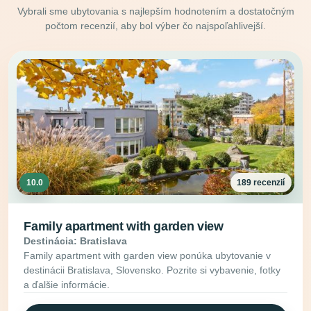
Vybrali sme ubytovania s najlepším hodnotením a dostatočným
počtom recenzií, aby bol výber čo najspoľahlivejší.
10.0
189 recenzií
Family apartment with garden view
Destinácia: Bratislava
Family apartment with garden view ponúka ubytovanie v
destinácii Bratislava, Slovensko. Pozrite si vybavenie, fotky
a ďalšie informácie.