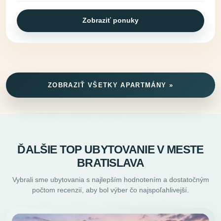
Zobraziť ponuky
ZOBRAZIŤ VŠETKY APARTMÁNY »
ĎALŠIE TOP UBYTOVANIE V MESTE
BRATISLAVA
Vybrali sme ubytovania s najlepším hodnotením a dostatočným
počtom recenzií, aby bol výber čo najspoľahlivejší.