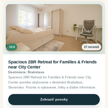
10.0
37 recenzií
Spacious 2BR Retreat for Families & Friends
near City Center
Destinácia: Bratislava
Spacious 2BR Retreat for Families & Friends near City
Center ponúka ubytovanie v destinácii Bratislava,
Slovensko. Pozrite si vybavenie, fotky a ďalšie informácie.
Zobraziť ponuky