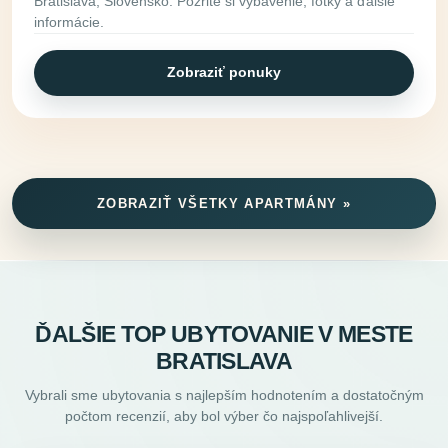
Bratislava, Slovensko. Pozrite si vybavenie, fotky a ďalšie
informácie.
Zobraziť ponuky
ZOBRAZIŤ VŠETKY APARTMÁNY »
ĎALŠIE TOP UBYTOVANIE V MESTE
BRATISLAVA
Vybrali sme ubytovania s najlepším hodnotením a dostatočným
počtom recenzií, aby bol výber čo najspoľahlivejší.