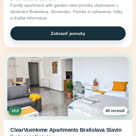
Family apartment with garden view ponúka ubytovanie v
destinácii Bratislava, Slovensko. Pozrite si vybavenie, fotky
a ďalšie informácie.
Zobraziť ponuky
10.0
86 recenzií
ClearVueHome Apartments Bratislava Slavin