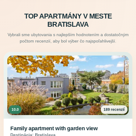
TOP APARTMÁNY V MESTE
BRATISLAVA
Vybrali sme ubytovania s najlepším hodnotením a dostatočným
počtom recenzií, aby bol výber čo najspoľahlivejší.
10.0
189 recenzií
Family apartment with garden view
Destinácia: Bratislava