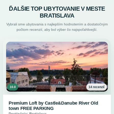
ĎALŠIE TOP UBYTOVANIE V MESTE
BRATISLAVA
Vybrali sme ubytovania s najlepším hodnotením a dostatočným
počtom recenzií, aby bol výber čo najspoľahlivejší.
10.0
14 recenzií
Premium Loft by Castle&Danube River Old
town FREE PARKING
Destinácia: Bratislava