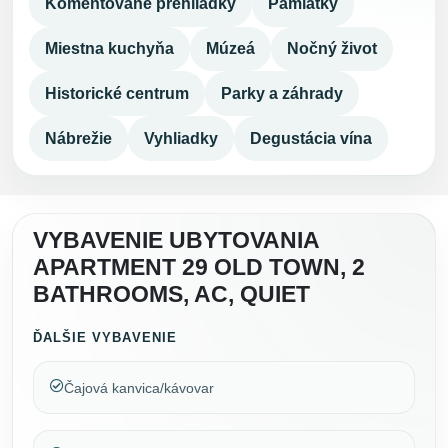
Komentované prehliadky
Pamiatky
Miestna kuchyňa
Múzeá
Nočný život
Historické centrum
Parky a záhrady
Nábrežie
Vyhliadky
Degustácia vína
VYBAVENIE UBYTOVANIA
APARTMENT 29 OLD TOWN, 2
BATHROOMS, AC, QUIET
ĎALŠIE VYBAVENIE
Čajová kanvica/kávovar