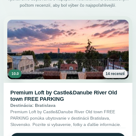
počtom recenzií, aby bol výber čo najspoľahlivejší.
10.0
14 recenzií
Premium Loft by Castle&Danube River Old
town FREE PARKING
Destinácia: Bratislava
Premium Loft by Castle&Danube River Old town FREE
PARKING ponúka ubytovanie v destinácii Bratislava,
Slovensko. Pozrite si vybavenie, fotky a ďalšie informácie.