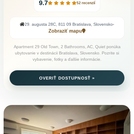
9.7
52 recenzií
29. augusta 28C, 811 09 Bratislava, Slovensko
•
Zobraziť mapu
Apartment 29 Old Town, 2 Bathrooms, AC, Quiet ponúka
ubytovanie v destinácii Bratislava, Slovensko. Pozrite si
vybavenie, fotky a ďalšie informácie.
OVERIŤ DOSTUPNOSŤ »