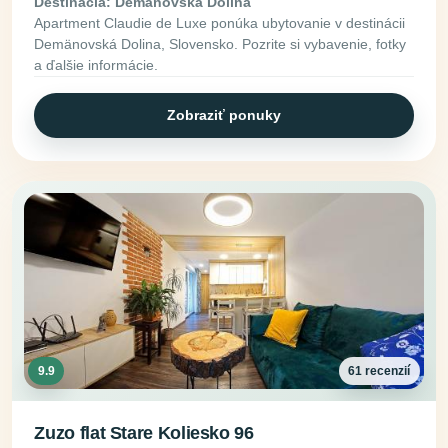
Destinácia: Demänovská Dolina
Apartment Claudie de Luxe ponúka ubytovanie v destinácii
Demänovská Dolina, Slovensko. Pozrite si vybavenie, fotky
a ďalšie informácie.
Zobraziť ponuky
9.9
61 recenzií
Zuzo flat Stare Koliesko 96