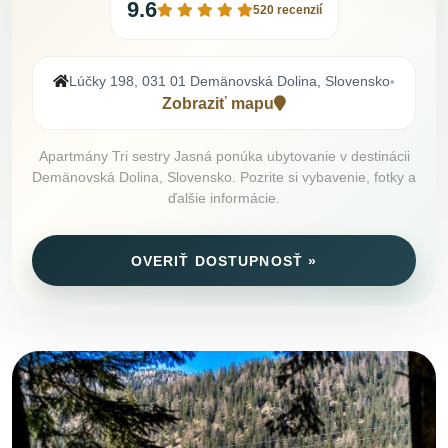
9.6
520 recenzií
Lúčky 198, 031 01 Demänovská Dolina, Slovensko
•
Zobraziť mapu
Apartmány Tri sestry Jasná ponúka ubytovanie v destinácii
Demänovská Dolina, Slovensko. Pozrite si vybavenie, fotky a
ďalšie informácie.
OVERIŤ DOSTUPNOSŤ »