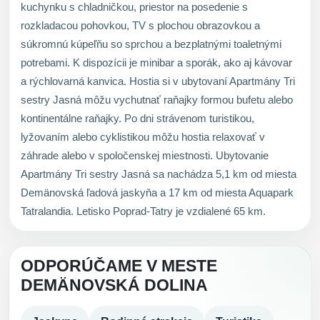
kuchynku s chladničkou, priestor na posedenie s
rozkladacou pohovkou, TV s plochou obrazovkou a
súkromnú kúpeľňu so sprchou a bezplatnými toaletnými
potrebami. K dispozícii je minibar a sporák, ako aj kávovar
a rýchlovarná kanvica. Hostia si v ubytovaní Apartmány Tri
sestry Jasná môžu vychutnať raňajky formou bufetu alebo
kontinentálne raňajky. Po dni strávenom turistikou,
lyžovaním alebo cyklistikou môžu hostia relaxovať v
záhrade alebo v spoločenskej miestnosti. Ubytovanie
Apartmány Tri sestry Jasná sa nachádza 5,1 km od miesta
Demänovská ľadová jaskyňa a 17 km od miesta Aquapark
Tatralandia. Letisko Poprad-Tatry je vzdialené 65 km.
ODPORÚČAME V MESTE
DEMÄNOVSKÁ DOLINA