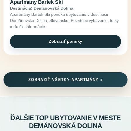
Apartmány Bartek Ski
Destinácia: Demänovská Dolina
Apartmány Bartek Ski ponúka ubytovanie v destinácii
Demänovská Dolina, Slovensko. Pozrite si vybavenie, fotky
a ďalšie informácie.
Zobraziť ponuky
ZOBRAZIŤ VŠETKY APARTMÁNY »
ĎALŠIE TOP UBYTOVANIE V MESTE
DEMÄNOVSKÁ DOLINA