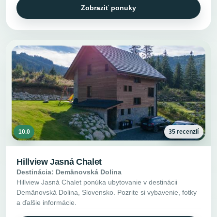
Zobraziť ponuky
10.0
35 recenzií
Hillview Jasná Chalet
Destinácia: Demänovská Dolina
Hillview Jasná Chalet ponúka ubytovanie v destinácii
Demänovská Dolina, Slovensko. Pozrite si vybavenie, fotky
a ďalšie informácie.