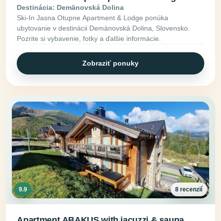
Destinácia: Demänovská Dolina
Ski-In Jasna Otupne Apartment & Lodge ponúka
ubytovanie v destinácii Demänovská Dolina, Slovensko.
Pozrite si vybavenie, fotky a ďalšie informácie.
Zobraziť ponuky
9.9
8 recenzií
Apartment ABAKUS with jacuzzi & sauna