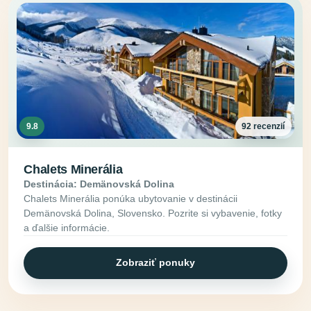
9.8
92 recenzií
Chalets Minerália
Destinácia: Demänovská Dolina
Chalets Minerália ponúka ubytovanie v destinácii
Demänovská Dolina, Slovensko. Pozrite si vybavenie, fotky
a ďalšie informácie.
Zobraziť ponuky