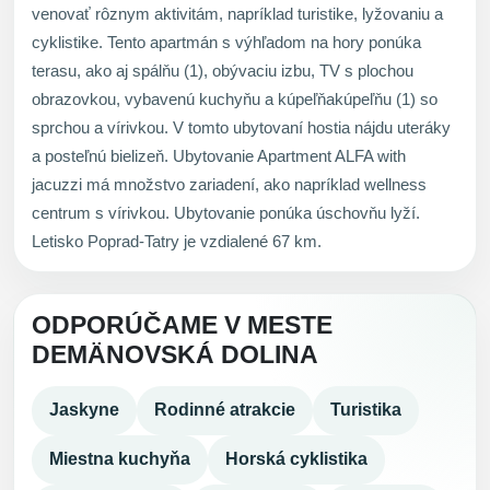
venovať rôznym aktivitám, napríklad turistike, lyžovaniu a
cyklistike. Tento apartmán s výhľadom na hory ponúka
terasu, ako aj spálňu (1), obývaciu izbu, TV s plochou
obrazovkou, vybavenú kuchyňu a kúpeľňakúpeľňu (1) so
sprchou a vírivkou. V tomto ubytovaní hostia nájdu uteráky
a posteľnú bielizeň. Ubytovanie Apartment ALFA with
jacuzzi má množstvo zariadení, ako napríklad wellness
centrum s vírivkou. Ubytovanie ponúka úschovňu lyží.
Letisko Poprad-Tatry je vzdialené 67 km.
ODPORÚČAME V MESTE
DEMÄNOVSKÁ DOLINA
Jaskyne
Rodinné atrakcie
Turistika
Miestna kuchyňa
Horská cyklistika