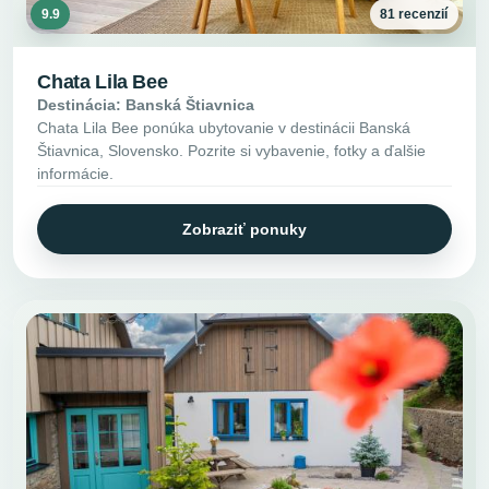
9.9
81 recenzií
Chata Lila Bee
Destinácia: Banská Štiavnica
Chata Lila Bee ponúka ubytovanie v destinácii Banská
Štiavnica, Slovensko. Pozrite si vybavenie, fotky a ďalšie
informácie.
Zobraziť ponuky