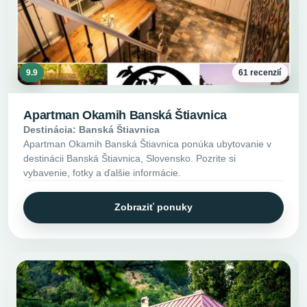
9.9
61 recenzií
Apartman Okamih Banská Štiavnica
Destinácia: Banská Štiavnica
Apartman Okamih Banská Štiavnica ponúka ubytovanie v
destinácii Banská Štiavnica, Slovensko. Pozrite si
vybavenie, fotky a ďalšie informácie.
Zobraziť ponuky