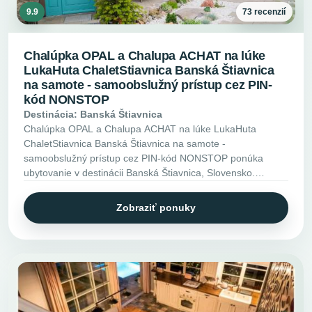
9.9
73 recenzií
Chalúpka OPAL a Chalupa ACHAT na lúke
LukaHuta ChaletStiavnica Banská Štiavnica
na samote - samoobslužný prístup cez PIN-
kód NONSTOP
Destinácia: Banská Štiavnica
Chalúpka OPAL a Chalupa ACHAT na lúke LukaHuta
ChaletStiavnica Banská Štiavnica na samote -
samoobslužný prístup cez PIN-kód NONSTOP ponúka
ubytovanie v destinácii Banská Štiavnica, Slovensko.
Pozrite si vybavenie, fotky a ďalšie informácie.
Zobraziť ponuky