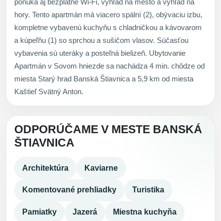
ponúka aj bezplatné Wi-Fi, výhľad na mesto a výhľad na
hory. Tento apartmán má viacero spální (2), obývaciu izbu,
kompletne vybavenú kuchyňu s chladničkou a kávovarom
a kúpeľňu (1) so sprchou a sušičom vlasov. Súčasťou
vybavenia sú uteráky a posteľná bielizeň. Ubytovanie
Apartmán v Sovom hniezde sa nachádza 4 min. chôdze od
miesta Starý hrad Banská Štiavnica a 5,9 km od miesta
Kaštieľ Svätný Anton.
ODPORÚČAME V MESTE BANSKÁ
ŠTIAVNICA
Architektúra
Kaviarne
Komentované prehliadky
Turistika
Pamiatky
Jazerá
Miestna kuchyňa