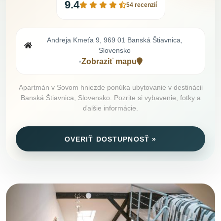
9.4
54 recenzií
Andreja Kmeťa 9, 969 01 Banská Štiavnica,
Slovensko
Zobraziť mapu
•
Apartmán v Sovom hniezde ponúka ubytovanie v destinácii
Banská Štiavnica, Slovensko. Pozrite si vybavenie, fotky a
ďalšie informácie.
OVERIŤ DOSTUPNOSŤ »