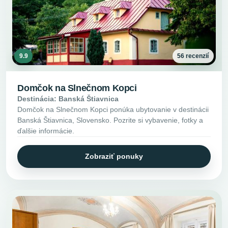
9.9
56 recenzií
Domčok na Slnečnom Kopci
Destinácia: Banská Štiavnica
Domčok na Slnečnom Kopci ponúka ubytovanie v destinácii
Banská Štiavnica, Slovensko. Pozrite si vybavenie, fotky a
ďalšie informácie.
Zobraziť ponuky