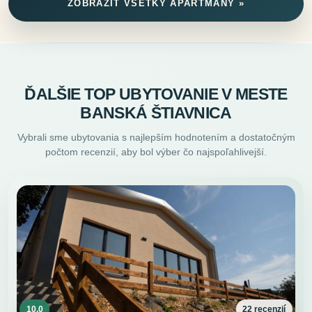
ZOBRAZIŤ VŠETKY APARTMÁNY »
ĎALŠIE TOP UBYTOVANIE V MESTE
BANSKÁ ŠTIAVNICA
Vybrali sme ubytovania s najlepším hodnotením a dostatočným
počtom recenzií, aby bol výber čo najspoľahlivejší.
10.0
22 recenzií