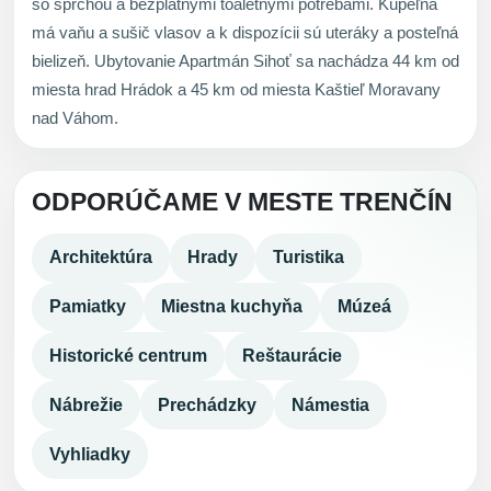
so sprchou a bezplatnými toaletnými potrebami. Kúpeľňa
má vaňu a sušič vlasov a k dispozícii sú uteráky a posteľná
bielizeň. Ubytovanie Apartmán Sihoť sa nachádza 44 km od
miesta hrad Hrádok a 45 km od miesta Kaštieľ Moravany
nad Váhom.
ODPORÚČAME V MESTE TRENČÍN
Architektúra
Hrady
Turistika
Pamiatky
Miestna kuchyňa
Múzeá
Historické centrum
Reštaurácie
Nábrežie
Prechádzky
Námestia
Vyhliadky