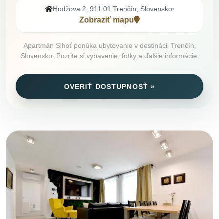
Hodžova 2, 911 01 Trenčín, Slovensko
•
Zobraziť mapu
Apartmán Sihoť ponúka ubytovanie v destinácii Trenčín,
Slovensko. Pozrite si vybavenie, fotky a ďalšie informácie.
OVERIŤ DOSTUPNOSŤ »