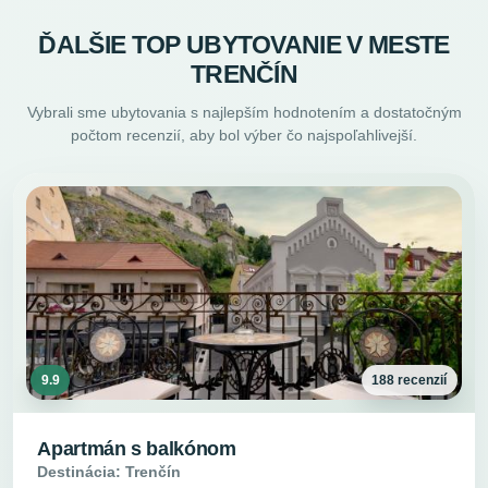
ĎALŠIE TOP UBYTOVANIE V MESTE
TRENČÍN
Vybrali sme ubytovania s najlepším hodnotením a dostatočným
počtom recenzií, aby bol výber čo najspoľahlivejší.
9.9
188 recenzií
Apartmán s balkónom
Destinácia: Trenčín