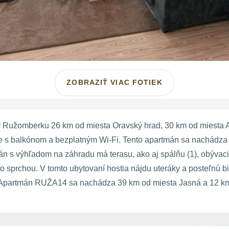
ZOBRAZIŤ VIAC FOTIEK
užomberku 26 km od miesta Oravský hrad, 30 km od miesta Aq
e s balkónom a bezplatným Wi-Fi. Tento apartmán sa nachádza
án s výhľadom na záhradu má terasu, ako aj spálňu (1), obývac
o sprchou. V tomto ubytovaní hostia nájdu uteráky a posteľnú b
 Apartmán RUŽA14 sa nachádza 39 km od miesta Jasná a 12 km 