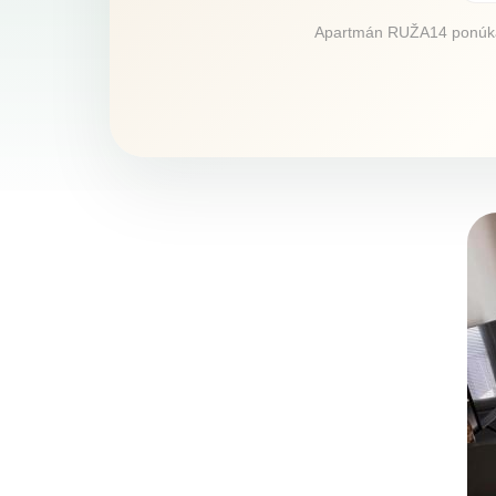
Apartmán RUŽA14 ponúka u