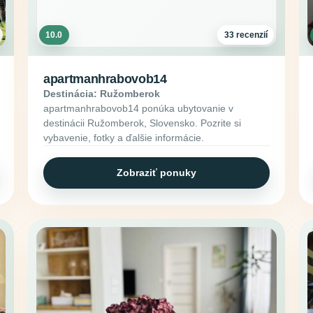
10.0
33 recenzií
apartmanhrabovob14
Destinácia: Ružomberok
apartmanhrabovob14 ponúka ubytovanie v
destinácii Ružomberok, Slovensko. Pozrite si
vybavenie, fotky a ďalšie informácie.
Zobraziť ponuky