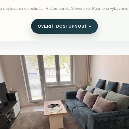
bytovanie v destinácii Ružomberok, Slovensko. Pozrite si vybavenie, f
OVERIŤ DOSTUPNOSŤ »