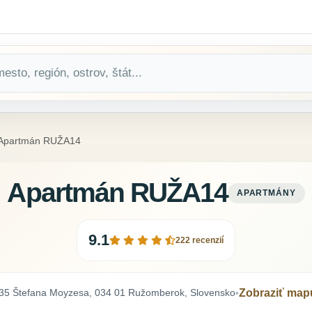
Apartmán RUŽA14
Apartmán RUŽA14
APARTMÁNY
9.1
222 recenzií
35 Štefana Moyzesa, 034 01 Ružomberok, Slovensko
Zobraziť map
•