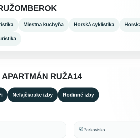
 RUŽOMBEROK
istika
Miestna kuchyňa
Horská cyklistika
Horská
ristika
A APARTMÁN RUŽA14
Fi
Nefajčiarske izby
Rodinné izby
Parkovisko