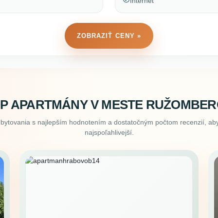
Internet
ZOBRAZIŤ CENY »
P APARTMÁNY V MESTE RUŽOMBE
ubytovania s najlepším hodnotením a dostatočným počtom recenzií, aby
najspoľahlivejší.