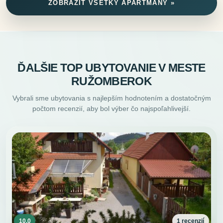
ZOBRAZIŤ VŠETKY APARTMÁNY »
ĎALŠIE TOP UBYTOVANIE V MESTE
RUŽOMBEROK
Vybrali sme ubytovania s najlepším hodnotením a dostatočným
počtom recenzií, aby bol výber čo najspoľahlivejší.
10.0
1 recenzií