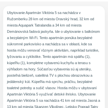
Ubytovanie Apartmán Viktória 5 sa nachádza v
Ružomberku 28 km od miesta Oravský hrad, 32 km od
miesta Aquapark Tatralandia a 34 km od miesta
Demänovská ľadová jaskyňa. Ide o ubytovanie s balkónom
a bezplatným Wi-Fi. Tento apartmán ponúka bezplatné
súkromné parkovisko a nachádza sa v oblasti, kde sa
hostia môžu venovať rôznym aktivitám, napríklad turistike,
lyžovaniu a cyklistike. Tento apartmán má spálňu (1),
kúpeľňu (1), kompletne vybavenú kuchyňu a terasu s
výhľadom na hory. Súčasťou vybavenia sú aj uteráky,
posteľná bielizeň, satelitná TV s plochou obrazovkou a
jedálenský kút. Kúpeľňa má sprchu, práčku, bezplatné
toaletné potreby a sušič vlasov. Hostia môžu v ubytovaní
Apartmán Viktória 5 využívať detské ihrisko. Ubytovanie
Apartmán Viktória 5 sa nachádza 41 km od miesta Jasná a
13 km od miesta Skanzen Vlkolínec. Letisko Poprad-Tatry