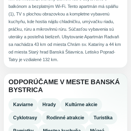
balkónom a bezplatným Wi-Fi. Tento apartmán má spálňu
(1), TV s plochou obrazovkou a kompletne vybavenú
kuchyňu, kde hostia nájdu chladničku, umývačku riadu,
práčku, rúru a mikrovlnnú rúru. Súčasťou vybavenia sú
uteráky a posteľná bielizeň. Ubytovanie Apartmán Radvaň
sa nachádza 43 km od miesta Chrám sv. Kataríny a 44 km
od miesta Starý hrad Banská Štiavnica. Letisko Poprad-
Tatry je vzdialené 132 km.
ODPORÚČAME V MESTE BANSKÁ
BYSTRICA
Kaviarne
Hrady
Kultúrne akcie
Cyklotrasy
Rodinné atrakcie
Turistika
Pamiatky
Miestna kuchyňa
Múzeá