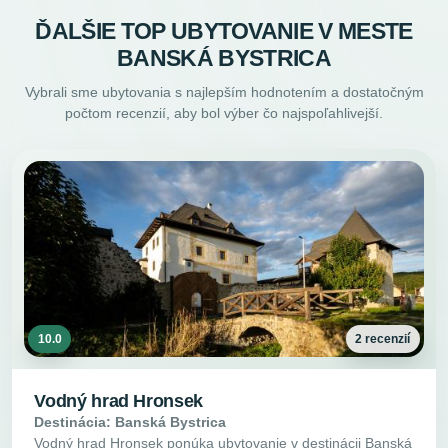
ĎALŠIE TOP UBYTOVANIE V MESTE
BANSKÁ BYSTRICA
Vybrali sme ubytovania s najlepším hodnotením a dostatočným
počtom recenzií, aby bol výber čo najspoľahlivejší.
10.0
2 recenzií
Vodný hrad Hronsek
Destinácia: Banská Bystrica
Vodný hrad Hronsek ponúka ubytovanie v destinácii Banská