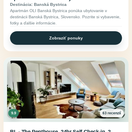
Destinácia: Banská Bystrica
Apartmán OLI Banská Bystrica ponúka ubytovanie v
destinácii Banská Bystrica, Slovensko. Pozrite si vybavenie,
fotky a ďalšie informácie.
Zobraziť ponuky
9.9
63 recenzií
BL - The Penthouse, 24hr Self Check-in, 2