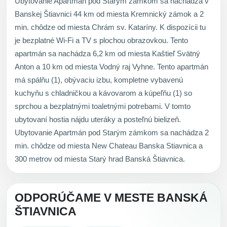
Ubytovanie Apartmán pod Starým zámkom sa nachádza v
Banskej Štiavnici 44 km od miesta Kremnický zámok a 2
min. chôdze od miesta Chrám sv. Kataríny. K dispozícii tu
je bezplatné Wi-Fi a TV s plochou obrazovkou. Tento
apartmán sa nachádza 6,2 km od miesta Kaštieľ Svätný
Anton a 10 km od miesta Vodný raj Vyhne. Tento apartmán
má spálňu (1), obývaciu izbu, kompletne vybavenú
kuchyňu s chladničkou a kávovarom a kúpeľňu (1) so
sprchou a bezplatnými toaletnými potrebami. V tomto
ubytovaní hostia nájdu uteráky a posteľnú bielizeň.
Ubytovanie Apartmán pod Starým zámkom sa nachádza 2
min. chôdze od miesta New Chateau Banska Stiavnica a
300 metrov od miesta Starý hrad Banská Štiavnica.
ODPORÚČAME V MESTE BANSKÁ
ŠTIAVNICA