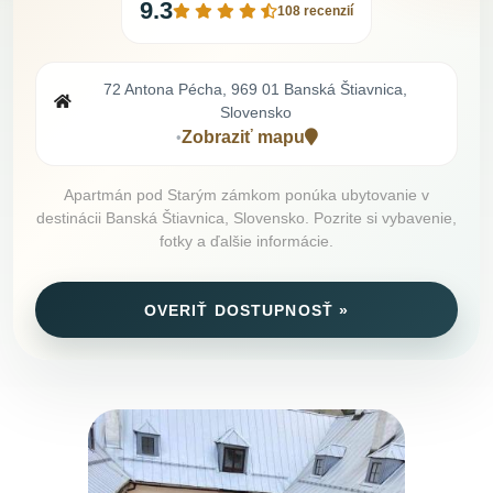
9.3
108 recenzií
72 Antona Pécha, 969 01 Banská Štiavnica,
Slovensko
Zobraziť mapu
•
Apartmán pod Starým zámkom ponúka ubytovanie v
destinácii Banská Štiavnica, Slovensko. Pozrite si vybavenie,
fotky a ďalšie informácie.
OVERIŤ DOSTUPNOSŤ »