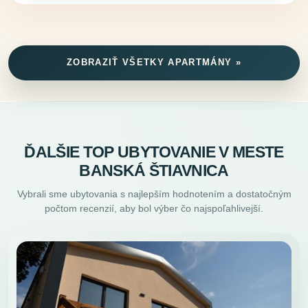
ZOBRAZIŤ VŠETKY APARTMÁNY »
ĎALŠIE TOP UBYTOVANIE V MESTE
BANSKÁ ŠTIAVNICA
Vybrali sme ubytovania s najlepším hodnotením a dostatočným
počtom recenzií, aby bol výber čo najspoľahlivejší.