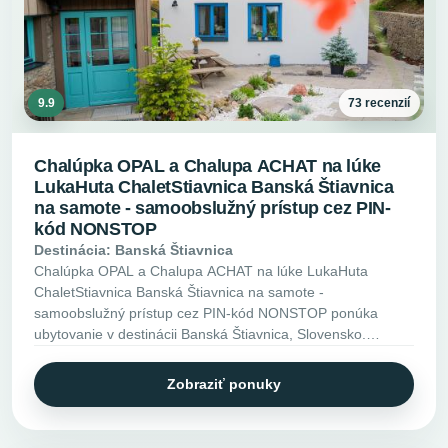
9.9
73 recenzií
Chalúpka OPAL a Chalupa ACHAT na lúke
LukaHuta ChaletStiavnica Banská Štiavnica
na samote - samoobslužný prístup cez PIN-
kód NONSTOP
Destinácia: Banská Štiavnica
Chalúpka OPAL a Chalupa ACHAT na lúke LukaHuta
ChaletStiavnica Banská Štiavnica na samote -
samoobslužný prístup cez PIN-kód NONSTOP ponúka
ubytovanie v destinácii Banská Štiavnica, Slovensko.
Pozrite si vybavenie, fotky a ďalšie informácie.
Zobraziť ponuky