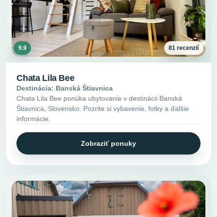
9.9
81 recenzií
Chata Lila Bee
Destinácia: Banská Štiavnica
Chata Lila Bee ponúka ubytovanie v destinácii Banská
Štiavnica, Slovensko. Pozrite si vybavenie, fotky a ďalšie
informácie.
Zobraziť ponuky