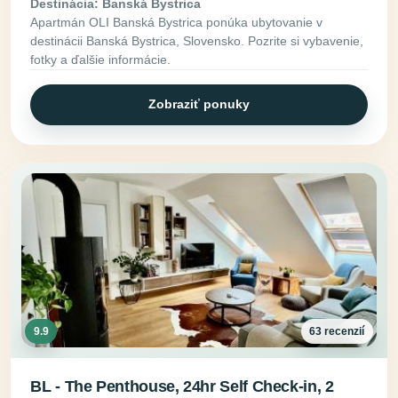
Destinácia: Banská Bystrica
Apartmán OLI Banská Bystrica ponúka ubytovanie v
destinácii Banská Bystrica, Slovensko. Pozrite si vybavenie,
fotky a ďalšie informácie.
Zobraziť ponuky
9.9
63 recenzií
BL - The Penthouse, 24hr Self Check-in, 2