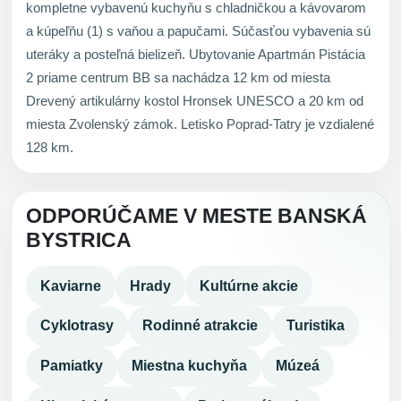
kompletne vybavenú kuchyňu s chladničkou a kávovarom
a kúpeľňu (1) s vaňou a papučami. Súčasťou vybavenia sú
uteráky a posteľná bielizeň. Ubytovanie Apartmán Pistácia
2 priame centrum BB sa nachádza 12 km od miesta
Drevený artikulárny kostol Hronsek UNESCO a 20 km od
miesta Zvolenský zámok. Letisko Poprad-Tatry je vzdialené
128 km.
ODPORÚČAME V MESTE BANSKÁ
BYSTRICA
Kaviarne
Hrady
Kultúrne akcie
Cyklotrasy
Rodinné atrakcie
Turistika
Pamiatky
Miestna kuchyňa
Múzeá