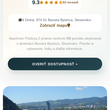
9.3
93 recenzií
4 Dolná, 974 01 Banská Bystrica, Slovensko
•
Zobraziť mapu
Apartmán Pistácia 2 priame centrum BB ponúka ubytovanie
v destinácii Banská Bystrica, Slovensko. Pozrite si
vybavenie, fotky a ďalšie informácie.
OVERIŤ DOSTUPNOSŤ »