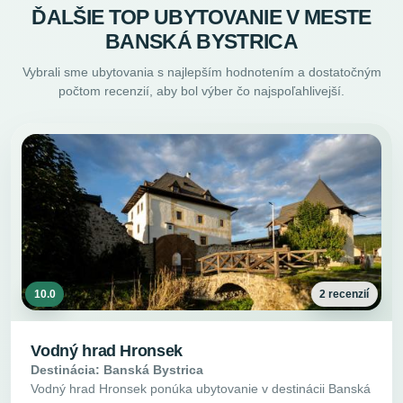
ĎALŠIE TOP UBYTOVANIE V MESTE
BANSKÁ BYSTRICA
Vybrali sme ubytovania s najlepším hodnotením a dostatočným
počtom recenzií, aby bol výber čo najspoľahlivejší.
10.0
2 recenzií
Vodný hrad Hronsek
Destinácia: Banská Bystrica
Vodný hrad Hronsek ponúka ubytovanie v destinácii Banská