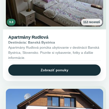
9.8
112 recenzií
Apartmány Rudlová
Destinácia: Banská Bystrica
Apartmány Rudlová ponúka ubytovanie v destinácii Banská
Bystrica, Slovensko. Pozrite si vybavenie, fotky a ďalšie
informácie.
Zobraziť ponuky