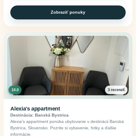
Zobraziť ponuky
10.0
3 recenzií
Alexia's appartment
Destinácia: Banská Bystrica
Alexia's appartment ponúka ubytovanie v destinácii Banská
Bystrica, Slovensko. Pozrite si vybavenie, fotky a ďalšie
informácie.