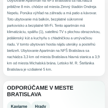
Ubytovanie Apartmán na NFŠ Bratislava sa nachádza
približne 8 min. chôdze od miesta Zimný štadión Ondreja
Nepelu. Ponúka výhľad na záhradu a má patio a kávovar.
Toto ubytovanie má balkón, bezplatné súkromné
parkovisko a bezplatné Wi-Fi. Tento apartmán má
klimatizáciu, spálňu (1), satelitnú TV s plochou obrazovkou,
jedálenský kút a kuchyňu s chladničkou a umývačkou
riadu. V tomto ubytovaní hostia nájdu uteráky a posteľnú
bielizeň. Ubytovanie Apartmán na NFŠ Bratislava sa
nachádza 3,3 km od miesta Bratislava hlavná stanica a 3,9
km od miesta Michalská brána. Letisko M. R. Štefánika
Bratislava je vzdialené 5 km.
ODPORÚČAME V MESTE
BRATISLAVA
Kaviarne
Hrady