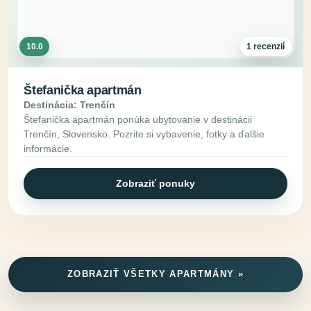
10.0
1 recenzií
Štefanička apartmán
Destinácia: Trenčín
Štefanička apartmán ponúka ubytovanie v destinácii
Trenčín, Slovensko. Pozrite si vybavenie, fotky a ďalšie
informácie.
Zobraziť ponuky
ZOBRAZIŤ VŠETKY APARTMÁNY »