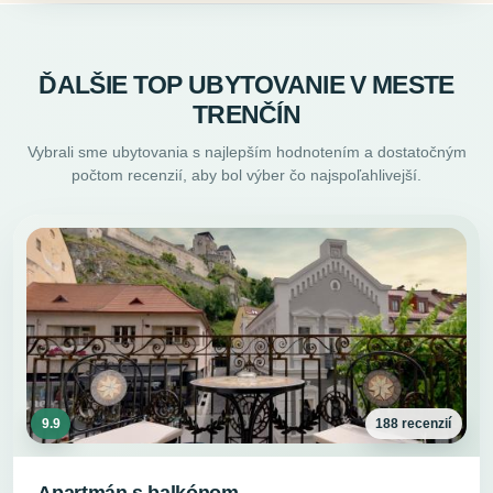
ĎALŠIE TOP UBYTOVANIE V MESTE
TRENČÍN
Vybrali sme ubytovania s najlepším hodnotením a dostatočným
počtom recenzií, aby bol výber čo najspoľahlivejší.
9.9
188 recenzií
Apartmán s balkónom