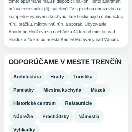
tomto apartmáne majú k dispozícii balkón. Tento apartmán
má viacero spální (3), satelitnú TV s plochou obrazovkou a
kompletne vybavenú kuchyňu, kde hostia nájdu chladničku,
rúru, práčku, mikrovlnnú rúru a sporák. Ubytovanie
Apartmán Hodžova sa nachádza 44 km od miesta hrad
Hrádok a 45 km od miesta Kaštieľ Moravany nad Váhom.
ODPORÚČAME V MESTE TRENČÍN
Architektúra
Hrady
Turistika
Pamiatky
Miestna kuchyňa
Múzeá
Historické centrum
Reštaurácie
Nábrežie
Prechádzky
Námestia
Vyhliadky