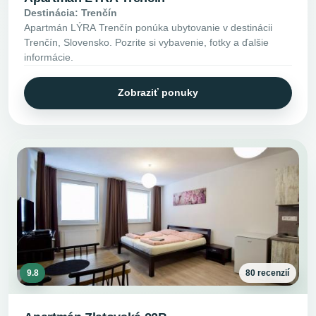
Destinácia: Trenčín
Apartmán LÝRA Trenčín ponúka ubytovanie v destinácii
Trenčín, Slovensko. Pozrite si vybavenie, fotky a ďalšie
informácie.
Zobraziť ponuky
9.8
80 recenzií