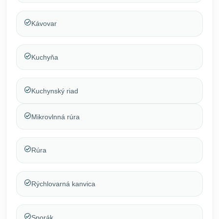
Kávovar
Kuchyňa
Kuchynský riad
Mikrovlnná rúra
Rúra
Rýchlovarná kanvica
Sporák