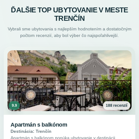
ĎALŠIE TOP UBYTOVANIE V MESTE
TRENČÍN
Vybrali sme ubytovania s najlepším hodnotením a dostatočným
počtom recenzií, aby bol výber čo najspoľahlivejší.
9.9
188 recenzií
Apartmán s balkónom
Destinácia: Trenčín
Apartmán s balkónom ponúka ubytovanie v destinácii