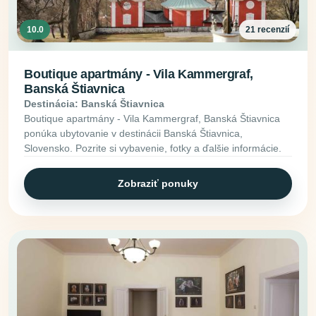
10.0
21 recenzií
Boutique apartmány - Vila Kammergraf,
Banská Štiavnica
Destinácia: Banská Štiavnica
Boutique apartmány - Vila Kammergraf, Banská Štiavnica
ponúka ubytovanie v destinácii Banská Štiavnica,
Slovensko. Pozrite si vybavenie, fotky a ďalšie informácie.
Zobraziť ponuky