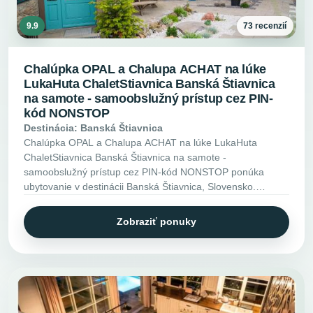
9.9
73 recenzií
Chalúpka OPAL a Chalupa ACHAT na lúke
LukaHuta ChaletStiavnica Banská Štiavnica
na samote - samoobslužný prístup cez PIN-
kód NONSTOP
Destinácia: Banská Štiavnica
Chalúpka OPAL a Chalupa ACHAT na lúke LukaHuta
ChaletStiavnica Banská Štiavnica na samote -
samoobslužný prístup cez PIN-kód NONSTOP ponúka
ubytovanie v destinácii Banská Štiavnica, Slovensko.
Pozrite si vybavenie, fotky a ďalšie informácie.
Zobraziť ponuky