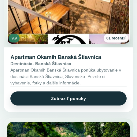
9.9
61 recenzií
Apartman Okamih Banská Štiavnica
Destinácia: Banská Štiavnica
Apartman Okamih Banská Štiavnica ponúka ubytovanie v
destinácii Banská Štiavnica, Slovensko. Pozrite si
vybavenie, fotky a ďalšie informácie.
Zobraziť ponuky