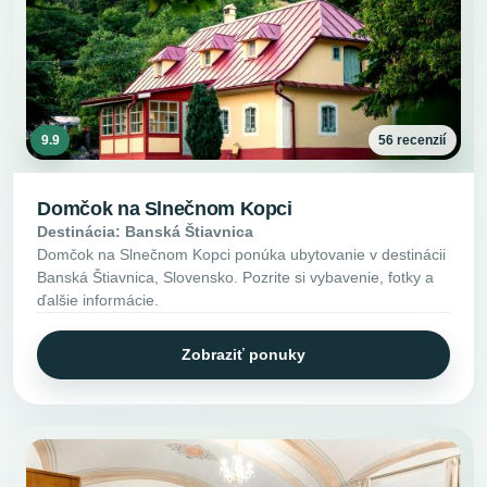
9.9
56 recenzií
Domčok na Slnečnom Kopci
Destinácia: Banská Štiavnica
Domčok na Slnečnom Kopci ponúka ubytovanie v destinácii
Banská Štiavnica, Slovensko. Pozrite si vybavenie, fotky a
ďalšie informácie.
Zobraziť ponuky