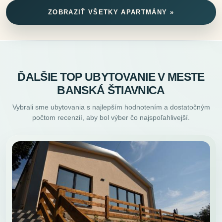
ZOBRAZIŤ VŠETKY APARTMÁNY »
ĎALŠIE TOP UBYTOVANIE V MESTE
BANSKÁ ŠTIAVNICA
Vybrali sme ubytovania s najlepším hodnotením a dostatočným
počtom recenzií, aby bol výber čo najspoľahlivejší.