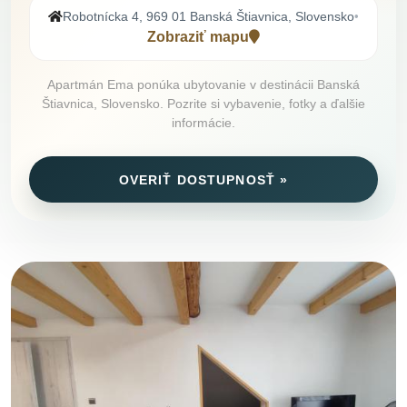
Robotnícka 4, 969 01 Banská Štiavnica, Slovensko
•
Zobraziť mapu
Apartmán Ema ponúka ubytovanie v destinácii Banská
Štiavnica, Slovensko. Pozrite si vybavenie, fotky a ďalšie
informácie.
OVERIŤ DOSTUPNOSŤ »