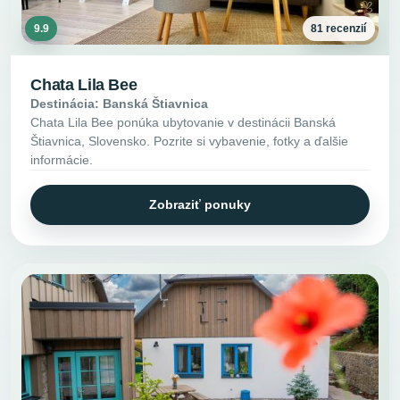
9.9
81 recenzií
Chata Lila Bee
Destinácia: Banská Štiavnica
Chata Lila Bee ponúka ubytovanie v destinácii Banská
Štiavnica, Slovensko. Pozrite si vybavenie, fotky a ďalšie
informácie.
Zobraziť ponuky