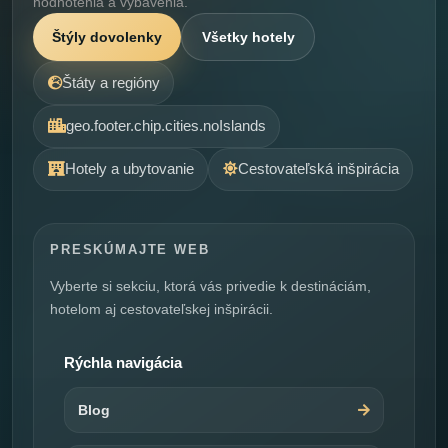
hodnotenia a vybavenia.
Štýly dovolenky
Všetky hotely
Štáty a regióny
geo.footer.chip.cities.noIslands
Hotely a ubytovanie
Cestovateľská inšpirácia
PRESKÚMAJTE WEB
Vyberte si sekciu, ktorá vás privedie k destináciám,
hotelom aj cestovateľskej inšpirácii.
Rýchla navigácia
Blog