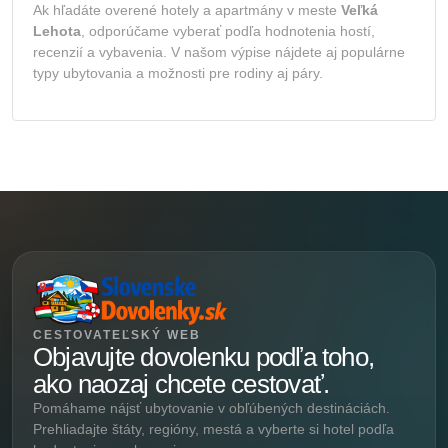
Ak hľadáte overené hotely a apartmány v meste
Veľká
Lehota
, odporúčame vyberať podľa hodnotenia hostí,
recenzií a vybavenia. V našom výpise nájdete aj populárne
typy ubytovania a možnosti pre rodiny aj páry.
CESTOVATEĽSKÝ WEB
Objavujte dovolenku podľa toho,
ako naozaj chcete cestovať.
Pomáhame nájsť ubytovanie v obľúbených destináciách.
Prehliadajte štáty, regióny, mestá a vyberte si hotel podľa