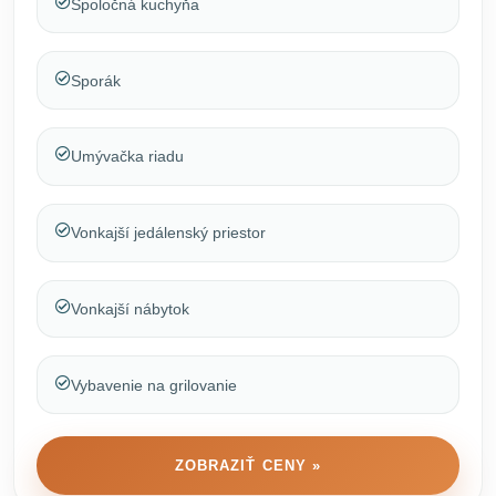
Spoločná kuchyňa
Sporák
Umývačka riadu
Vonkajší jedálenský priestor
Vonkajší nábytok
Vybavenie na grilovanie
ZOBRAZIŤ CENY »