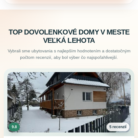
TOP DOVOLENKOVÉ DOMY V MESTE
VEĽKÁ LEHOTA
Vybrali sme ubytovania s najlepším hodnotením a dostatočným
počtom recenzií, aby bol výber čo najspoľahlivejší.
9.8
5 recenzií