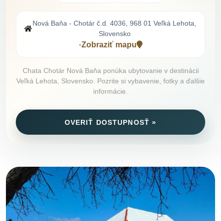
Nová Baňa - Chotár č.d. 4036, 968 01 Veľká Lehota,
Slovensko
Zobraziť mapu
•
Chata Chotár Nová Baňa ponúka ubytovanie v destinácii
Veľká Lehota, Slovensko. Pozrite si vybavenie, fotky a ďalšie
informácie.
OVERIŤ DOSTUPNOSŤ »