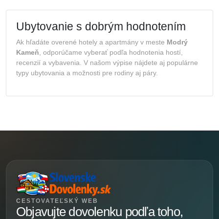
Ubytovanie s dobrým hodnotením
Ak hľadáte overené hotely a apartmány v meste
Modrý
Kameň
, odporúčame vyberať podľa hodnotenia hostí,
recenzií a vybavenia. V našom výpise nájdete aj populárne
typy ubytovania a možnosti pre rodiny aj páry.
CESTOVATEĽSKÝ WEB
Objavujte dovolenku podľa toho,