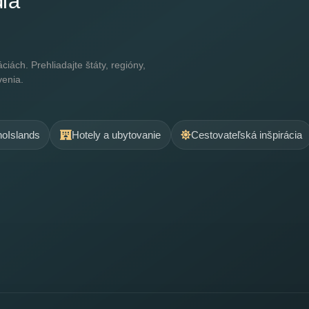
dľa
ách. Prehliadajte štáty, regióny,
venia.
.noIslands
Hotely a ubytovanie
Cestovateľská inšpirácia