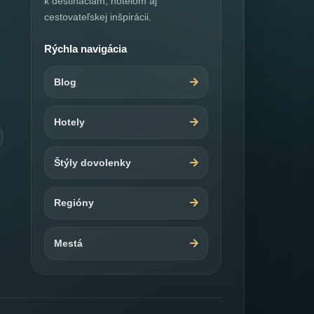
k destináciám, hotelom aj
cestovateľskej inšpirácii.
Rýchla navigácia
Blog
Hotely
Štýly dovolenky
Regióny
Mestá