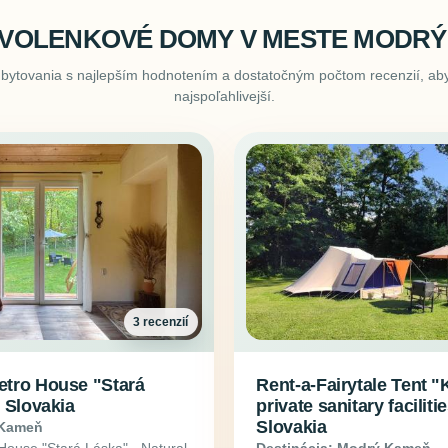
VOLENKOVÉ DOMY V MESTE MODR
ubytovania s najlepším hodnotením a dostatočným počtom recenzií, aby
najspoľahlivejší.
3 recenzií
etro House "Stará
Rent-a-Fairytale Tent 
l Slovakia
private sanitary faciliti
Slovakia
 Kameň
House "Stará Láska" - Natural
Destinácia: Modrý Kameň