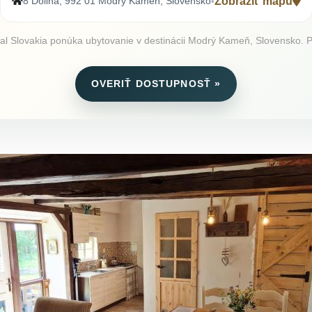
8 Dolina, 992 01 Modrý Kameň, Slovensko
Zobraziť mapu
•
Slovakia ponúka ubytovanie v destinácii Modrý Kameň, Slovensko. Pozr
OVERIŤ DOSTUPNOSŤ »