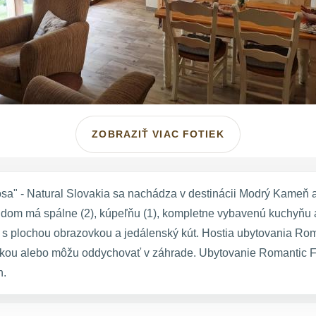
ZOBRAZIŤ VIAC FOTIEK
" - Natural Slovakia sa nachádza v destinácii Modrý Kameň a
ý dom má spálne (2), kúpeľňu (1), kompletne vybavenú kuchyňu 
TV s plochou obrazovkou a jedálenský kút. Hostia ubytovania R
istikou alebo môžu oddychovať v záhrade. Ubytovanie Romantic
n.