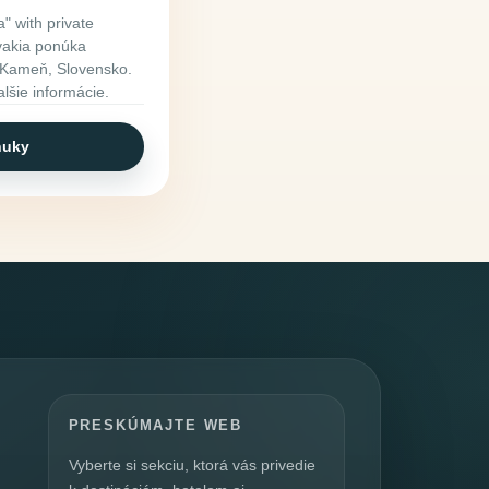
" with private
lovakia ponúka
ý Kameň, Slovensko.
alšie informácie.
nuky
PRESKÚMAJTE WEB
Vyberte si sekciu, ktorá vás privedie