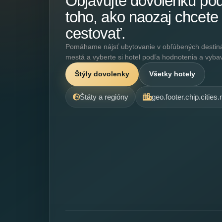
Objavujte dovolenku po
toho, ako naozaj chcete
cestovať.
Pomáhame nájsť ubytovanie v obľúbených destináci
mestá a vyberte si hotel podľa hodnotenia a vyba
Štýly dovolenky
Všetky hotely
Štáty a regióny
geo.footer.chip.cities