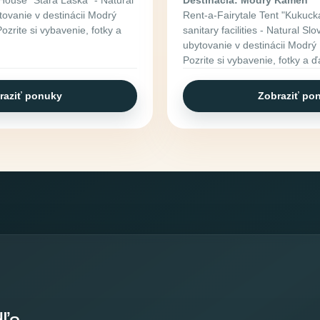
ovanie v destinácii Modrý
Rent-a-Fairytale Tent "Kukucka
zrite si vybavenie, fotky a
sanitary facilities - Natural S
ubytovanie v destinácii Modr
Pozrite si vybavenie, fotky a ď
raziť ponuky
Zobraziť po