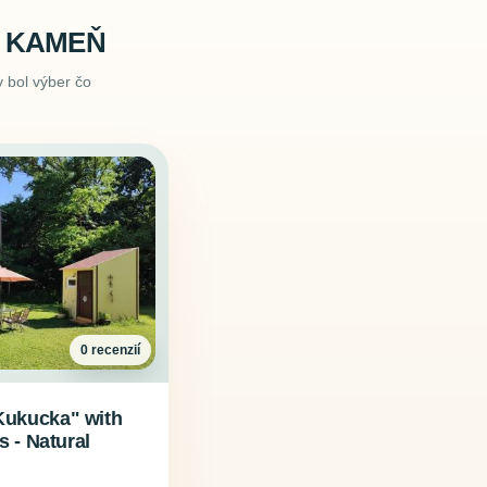
Ý KAMEŇ
 bol výber čo
0 recenzií
"Kukucka" with
es - Natural