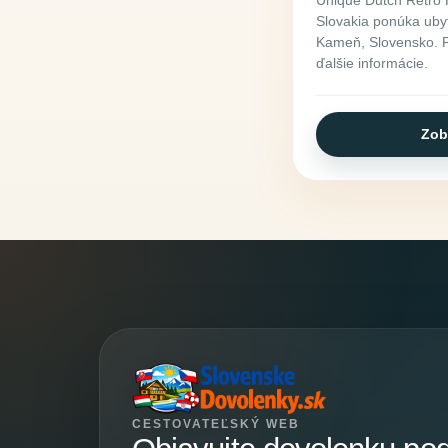
Slovakia ponúka ubyt
Kameň, Slovensko. Po
ďalšie informácie.
Zob
CESTOVATEĽSKÝ WEB