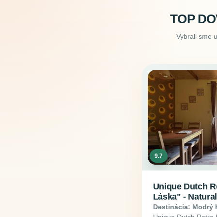
TOP DO
Vybrali sme 
9.7
Unique Dutch R
Láska" - Natura
Destinácia: Modrý
Unique Dutch Retro 