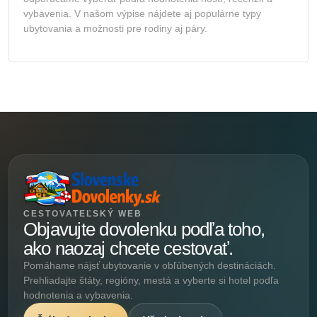
vybavenia. V našom výpise nájdete aj populárne typy
ubytovania a možnosti pre rodiny aj páry.
CESTOVATEĽSKÝ WEB
Objavujte dovolenku podľa toho,
ako naozaj chcete cestovať.
Pomáhame nájsť ubytovanie v obľúbených destináciách.
Prehliadajte štáty, regióny, mestá a vyberte si hotel podľa
hodnotenia a vybavenia.