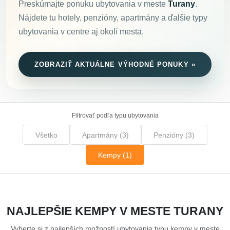
Preskúmajte ponuku ubytovania v meste
Turany
.
Nájdete tu hotely, penzióny, apartmány a ďalšie typy
ubytovania v centre aj okolí mesta.
ZOBRAZIŤ AKTUÁLNE VÝHODNÉ PONUKY »
Filtrovať podľa typu ubytovania
Všetko
Apartmány (3)
Penzióny (3)
Kempy (1)
NAJLEPŠIE KEMPY V MESTE TURANY
Vyberte si z najlepších možností ubytovania typu kempy v meste