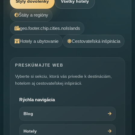
Štýly dovolenky
Všetky hotely
Štáty a regióny
geo.footer.chip.cities.noIslands
Hotely a ubytovanie
Cestovateľská inšpirácia
PRESKÚMAJTE WEB
Vyberte si sekciu, ktorá vás privedie k destináciám,
hotelom aj cestovateľskej inšpirácii.
Rýchla navigácia
Blog
Hotely