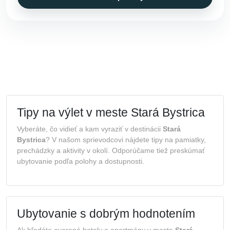
Tipy na výlet v meste Stará Bystrica
Vyberáte, čo vidieť a kam vyraziť v destinácii
Stará
Bystrica
? V našom sprievodcovi nájdete tipy na pamiatky,
prechádzky a aktivity v okolí. Odporúčame tiež preskúmať
ubytovanie podľa polohy a dostupnosti.
Ubytovanie s dobrým hodnotením
Ak hľadáte overené hotely a apartmány v meste
Stará