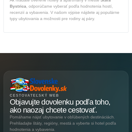
Bystrica
, odporúčame vyberať podľa hodnotenia hostí,
recenzií a vybavenia. V našom výpise nájdete aj populárne
typy ubytovania a možnosti pre rodiny aj páry.
CESTOVATEĽSKÝ WEB
Objavujte dovolenku podľa toho,
ako naozaj chcete cestovať.
Pomáhame nájsť ubytovanie v obľúbených destináciách.
Prehliadajte štáty, regióny, mestá a vyberte si hotel podľa
hodnotenia a vybavenia.