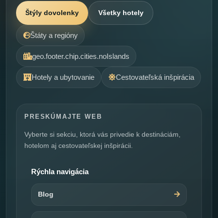
Štýly dovolenky
Všetky hotely
Štáty a regióny
geo.footer.chip.cities.noIslands
Hotely a ubytovanie
Cestovateľská inšpirácia
PRESKÚMAJTE WEB
Vyberte si sekciu, ktorá vás privedie k destináciám,
hotelom aj cestovateľskej inšpirácii.
Rýchla navigácia
Blog