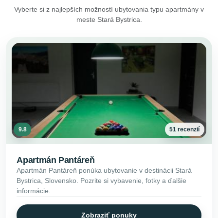
Vyberte si z najlepších možností ubytovania typu apartmány v
meste Stará Bystrica.
9.8
51 recenzií
Apartmán Pantáreň
Apartmán Pantáreň ponúka ubytovanie v destinácii Stará
Bystrica, Slovensko. Pozrite si vybavenie, fotky a ďalšie
informácie.
Zobraziť ponuky