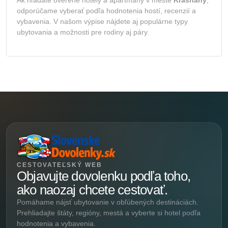
odporúčame vyberať podľa hodnotenia hostí, recenzií a
vybavenia. V našom výpise nájdete aj populárne typy
ubytovania a možnosti pre rodiny aj páry.
CESTOVATEĽSKÝ WEB
Objavujte dovolenku podľa toho,
ako naozaj chcete cestovať.
Pomáhame nájsť ubytovanie v obľúbených destináciách.
Prehliadajte štáty, regióny, mestá a vyberte si hotel podľa
hodnotenia a vybavenia.