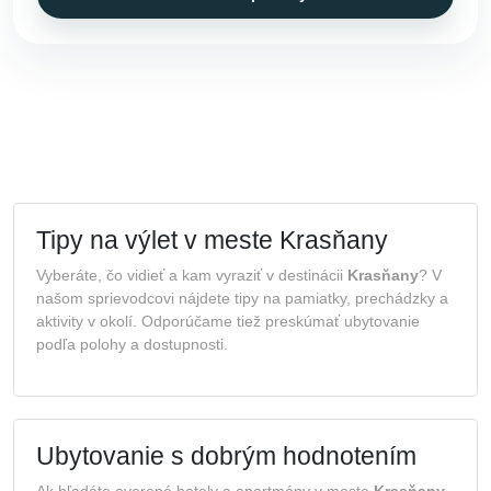
Tipy na výlet v meste Krasňany
Vyberáte, čo vidieť a kam vyraziť v destinácii
Krasňany
? V
našom sprievodcovi nájdete tipy na pamiatky, prechádzky a
aktivity v okolí. Odporúčame tiež preskúmať ubytovanie
podľa polohy a dostupnosti.
Ubytovanie s dobrým hodnotením
Ak hľadáte overené hotely a apartmány v meste
Krasňany
,