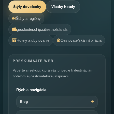
Štýly dovolenky
Všetky hotely
Štáty a regióny
geo.footer.chip.cities.noIslands
Hotely a ubytovanie
Cestovateľská inšpirácia
PRESKÚMAJTE WEB
Vyberte si sekciu, ktorá vás privedie k destináciám,
hotelom aj cestovateľskej inšpirácii.
Rýchla navigácia
Blog