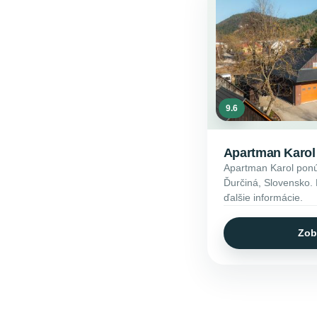
9.6
Apartman Karol
Apartman Karol ponúk
Ďurčiná, Slovensko. P
ďalšie informácie.
Zob