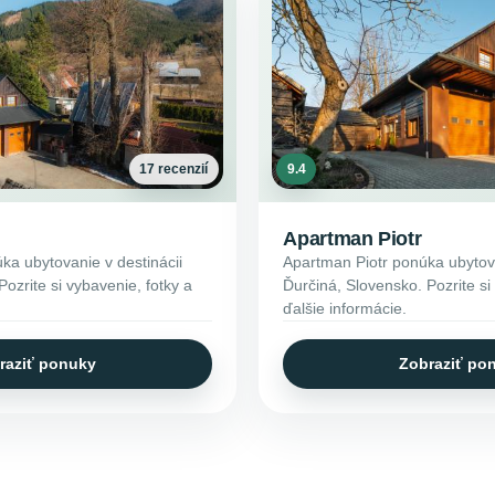
17 recenzií
9.4
Apartman Piotr
a ubytovanie v destinácii
Apartman Piotr ponúka ubytova
ozrite si vybavenie, fotky a
Ďurčiná, Slovensko. Pozrite si
ďalšie informácie.
raziť ponuky
Zobraziť po