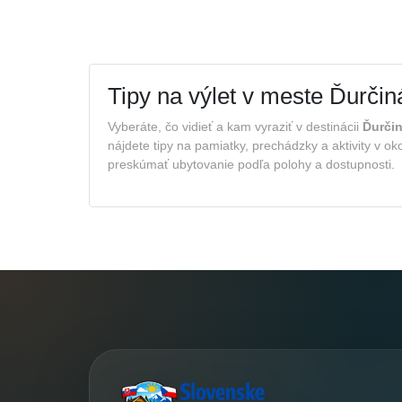
Tipy na výlet v meste Ďurčin
Vyberáte, čo vidieť a kam vyraziť v destinácii
Ďurči
nájdete tipy na pamiatky, prechádzky a aktivity v o
preskúmať ubytovanie podľa polohy a dostupnosti.