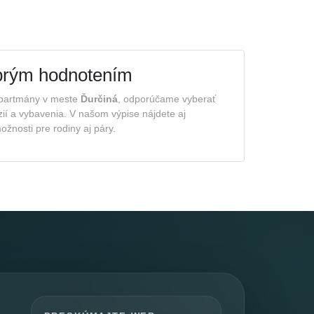
brým hodnotením
apartmány v meste
Ďurčiná
, odporúčame vyberať
zií a vybavenia. V našom výpise nájdete aj
žnosti pre rodiny aj páry.