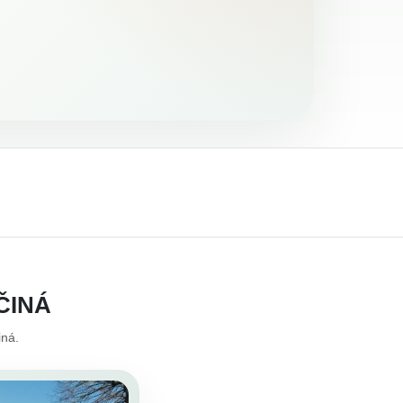
ČINÁ
iná.