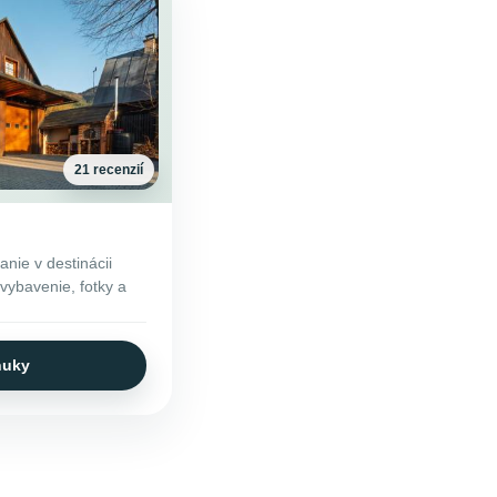
21 recenzií
nie v destinácii
 vybavenie, fotky a
nuky