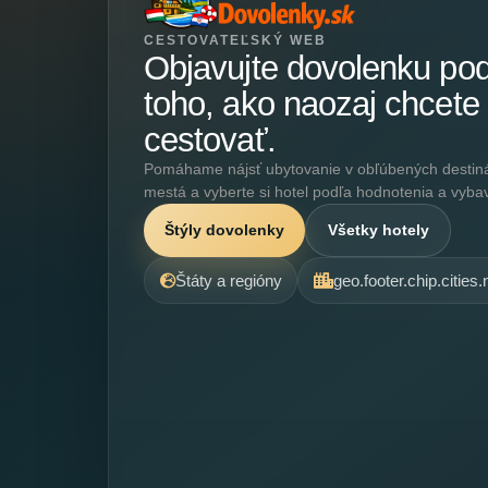
CESTOVATEĽSKÝ WEB
Objavujte dovolenku po
toho, ako naozaj chcete
cestovať.
Pomáhame nájsť ubytovanie v obľúbených destináci
mestá a vyberte si hotel podľa hodnotenia a vyba
Štýly dovolenky
Všetky hotely
Štáty a regióny
geo.footer.chip.cities