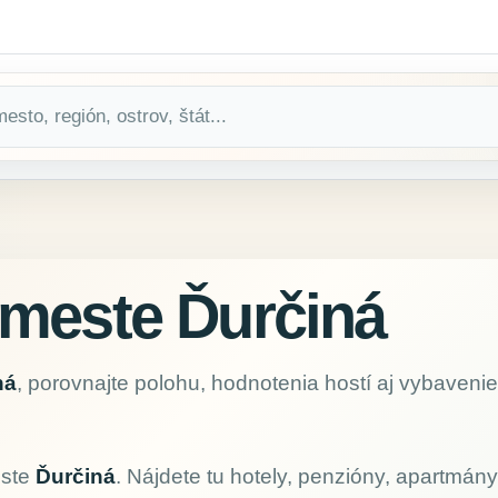
meste Ďurčiná
ná
, porovnajte polohu, hodnotenia hostí aj vybaveni
este
Ďurčiná
. Nájdete tu hotely, penzióny, apartmány