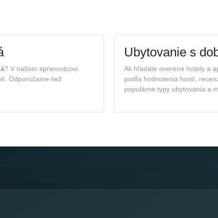
á
Ubytovanie s do
ná
? V našom sprievodcovi
Ak hľadáte overené hotely a 
kolí. Odporúčame tiež
podľa hodnotenia hostí, recen
populárne typy ubytovania a mo