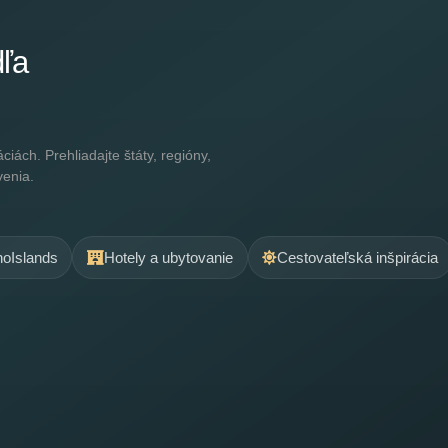
dľa
ách. Prehliadajte štáty, regióny,
venia.
.noIslands
Hotely a ubytovanie
Cestovateľská inšpirácia