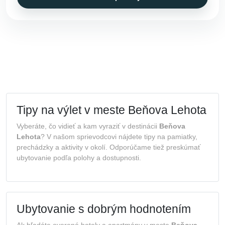
Tipy na výlet v meste Beňova Lehota
Vyberáte, čo vidieť a kam vyraziť v destinácii
Beňova
Lehota
? V našom sprievodcovi nájdete tipy na pamiatky,
prechádzky a aktivity v okolí. Odporúčame tiež preskúmať
ubytovanie podľa polohy a dostupnosti.
Ubytovanie s dobrým hodnotením
Ak hľadáte overené hotely a apartmány v meste
Beňova