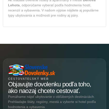
Lehota
, odporúčame vyberať podľa hodnotenia hostí,
recenzií a vybavenia. V našom výpise nájdete aj populárne
typy ubytovania a možnosti pre rodiny aj páry.
CESTOVATEĽSKÝ WEB
Objavujte dovolenku podľa toho,
ako naozaj chcete cestovať.
Pomáhame nájsť ubytovanie v obľúbených destináciách.
Prehliadajte štáty, regióny, mestá a vyberte si hotel podľa
hodnotenia a vybavenia.