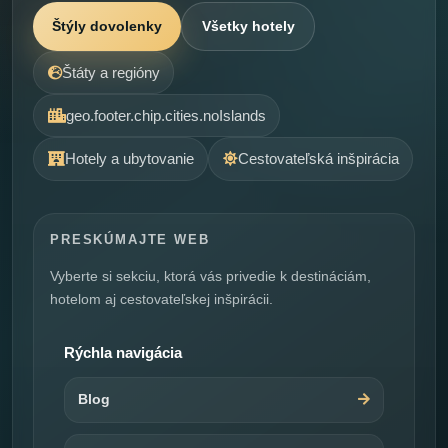
Štýly dovolenky
Všetky hotely
Štáty a regióny
geo.footer.chip.cities.noIslands
Hotely a ubytovanie
Cestovateľská inšpirácia
PRESKÚMAJTE WEB
Vyberte si sekciu, ktorá vás privedie k destináciám,
hotelom aj cestovateľskej inšpirácii.
Rýchla navigácia
Blog