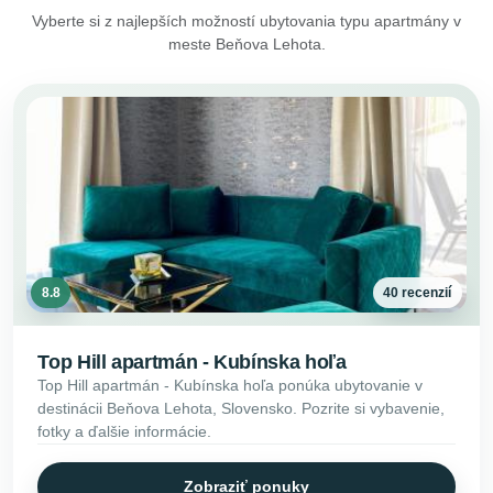
Vyberte si z najlepších možností ubytovania typu apartmány v
meste Beňova Lehota.
8.8
40 recenzií
Top Hill apartmán - Kubínska hoľa
Top Hill apartmán - Kubínska hoľa ponúka ubytovanie v
destinácii Beňova Lehota, Slovensko. Pozrite si vybavenie,
fotky a ďalšie informácie.
Zobraziť ponuky