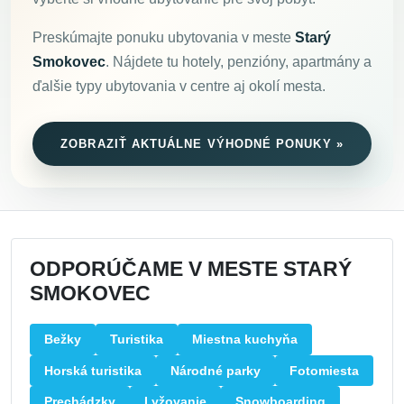
Preskúmajte ponuku ubytovania v meste
Starý
Smokovec
. Nájdete tu hotely, penzióny, apartmány a
ďalšie typy ubytovania v centre aj okolí mesta.
ZOBRAZIŤ AKTUÁLNE VÝHODNÉ PONUKY »
ODPORÚČAME V MESTE STARÝ
SMOKOVEC
Bežky
Turistika
Miestna kuchyňa
Horská turistika
Národné parky
Fotomiesta
Prechádzky
Lyžovanie
Snowboarding