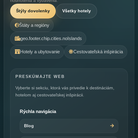
hodnotenia a vybavenia.
Štýly dovolenky
Všetky hotely
Štáty a regióny
geo.footer.chip.cities.noIslands
Hotely a ubytovanie
Cestovateľská inšpirácia
PRESKÚMAJTE WEB
Vyberte si sekciu, ktorá vás privedie k destináciám,
hotelom aj cestovateľskej inšpirácii.
Rýchla navigácia
Blog