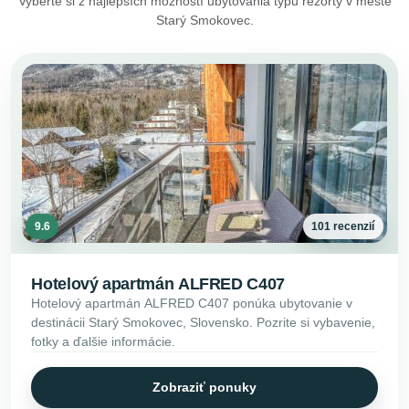
Vyberte si z najlepších možností ubytovania typu rezorty v meste
Starý Smokovec.
9.6
101 recenzií
Hotelový apartmán ALFRED C407
Hotelový apartmán ALFRED C407 ponúka ubytovanie v
destinácii Starý Smokovec, Slovensko. Pozrite si vybavenie,
fotky a ďalšie informácie.
Zobraziť ponuky