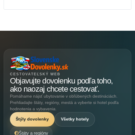
CESTOVATEĽSKÝ WEB
Objavujte dovolenku podľa toho,
ako naozaj chcete cestovať.
Pomáhame nájsť ubytovanie v obľúbených destináciách.
Prehliadajte štáty, regióny, mestá a vyberte si hotel podľa
hodnotenia a vybavenia.
Štýly dovolenky
Všetky hotely
Štáty a regióny