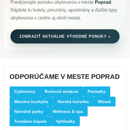
Preskúmajte ponuku ubytovania v meste
Poprad
.
Nájdete tu hotely, penzióny, apartmány a ďalšie typy
ubytovania v centre aj okolí mesta.
ZOBRAZIŤ AKTUÁLNE VÝHODNÉ PONUKY »
ODPORÚČAME V MESTE POPRAD
Cyklotrasy
Rodinné atrakcie
Pamiatky
Miestna kuchyňa
Horská turistika
Múzeá
Národné parky
Wellness & spa
Termálne kúpele
Vyhliadky