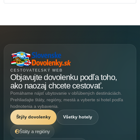
CESTOVATEĽSKÝ WEB
Objavujte dovolenku podľa toho,
ako naozaj chcete cestovať.
Pomáhame nájsť ubytovanie v obľúbených destináciách.
Prehliadajte štáty, regióny, mestá a vyberte si hotel podľa
hodnotenia a vybavenia.
Štýly dovolenky
Všetky hotely
Štáty a regióny