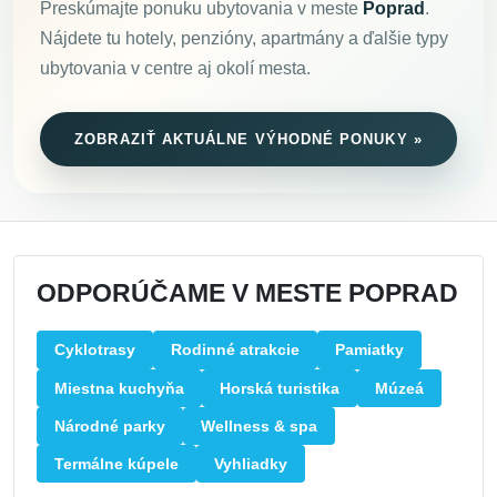
Preskúmajte ponuku ubytovania v meste
Poprad
.
Nájdete tu hotely, penzióny, apartmány a ďalšie typy
ubytovania v centre aj okolí mesta.
ZOBRAZIŤ AKTUÁLNE VÝHODNÉ PONUKY »
ODPORÚČAME V MESTE POPRAD
Cyklotrasy
Rodinné atrakcie
Pamiatky
Miestna kuchyňa
Horská turistika
Múzeá
Národné parky
Wellness & spa
Termálne kúpele
Vyhliadky