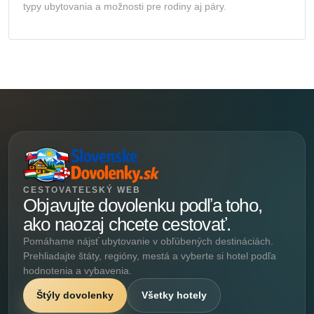
typy ubytovania a možnosti pre rodiny aj páry.
CESTOVATEĽSKÝ WEB
Objavujte dovolenku podľa toho,
ako naozaj chcete cestovať.
Pomáhame nájsť ubytovanie v obľúbených destináciách.
Prehliadajte štáty, regióny, mestá a vyberte si hotel podľa
hodnotenia a vybavenia.
Štýly dovolenky
Všetky hotely