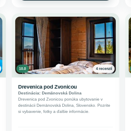
10.0
4 recenzií
Drevenica pod Zvonicou
Destinácia: Demänovská Dolina
Drevenica pod Zvonicou ponúka ubytovanie v
destinácii Demänovská Dolina, Slovensko. Pozrite
si vybavenie, fotky a ďalšie informácie.