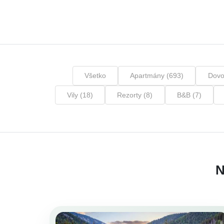
Všetko
Apartmány (693)
Dovo
Vily (18)
Rezorty (8)
B&B (7)
N