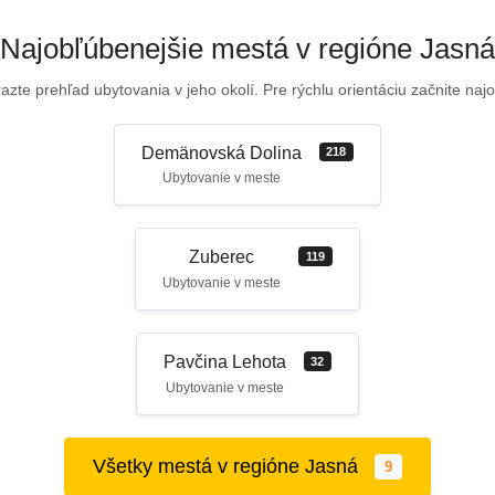
Najobľúbenejšie mestá v regióne Jasná
azte prehľad ubytovania v jeho okolí. Pre rýchlu orientáciu začnite najo
Demänovská Dolina
218
Ubytovanie v meste
Zuberec
119
Ubytovanie v meste
Pavčina Lehota
32
Ubytovanie v meste
Všetky mestá v regióne Jasná
9