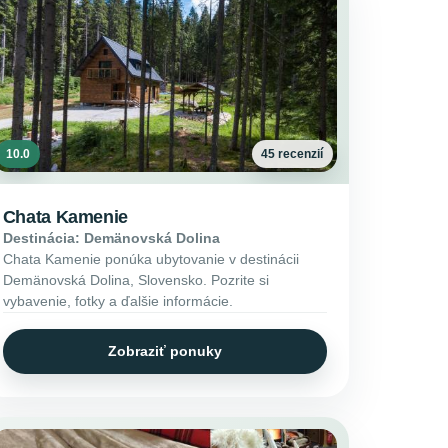
10.0
45 recenzií
Chata Kamenie
Destinácia: Demänovská Dolina
Chata Kamenie ponúka ubytovanie v destinácii
Demänovská Dolina, Slovensko. Pozrite si
vybavenie, fotky a ďalšie informácie.
Zobraziť ponuky