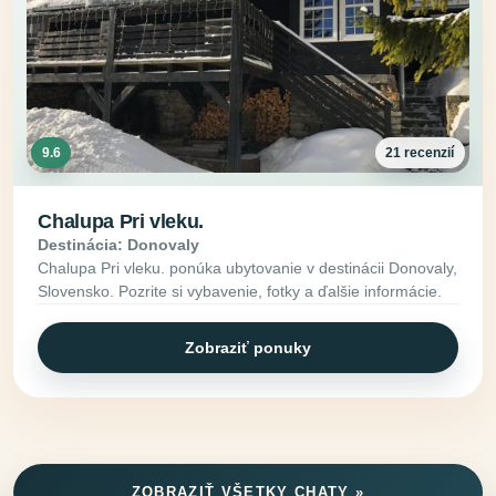
9.6
21 recenzií
Chalupa Pri vleku.
Destinácia: Donovaly
Chalupa Pri vleku. ponúka ubytovanie v destinácii Donovaly,
Slovensko. Pozrite si vybavenie, fotky a ďalšie informácie.
Zobraziť ponuky
ZOBRAZIŤ VŠETKY CHATY »