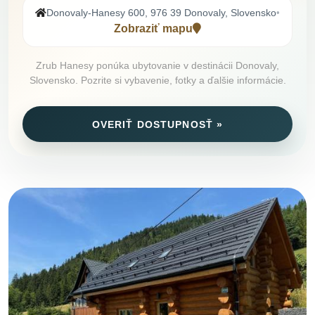
Donovaly-Hanesy 600, 976 39 Donovaly, Slovensko
•
Zobraziť mapu
Zrub Hanesy ponúka ubytovanie v destinácii Donovaly,
Slovensko. Pozrite si vybavenie, fotky a ďalšie informácie.
OVERIŤ DOSTUPNOSŤ »