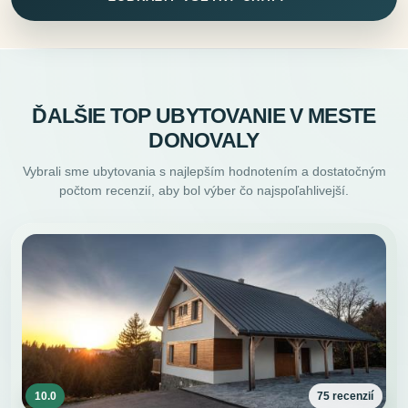
ĎALŠIE TOP UBYTOVANIE V MESTE
DONOVALY
Vybrali sme ubytovania s najlepším hodnotením a dostatočným
počtom recenzií, aby bol výber čo najspoľahlivejší.
10.0
75 recenzií