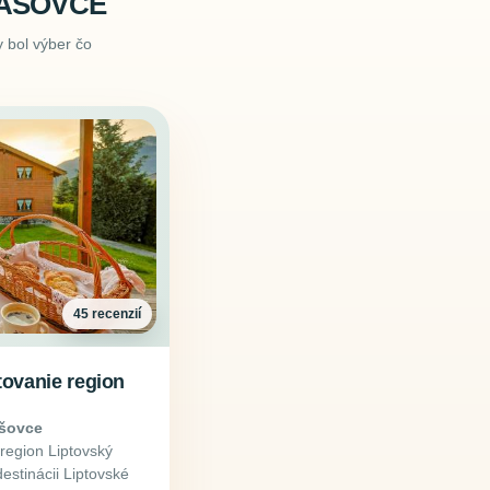
IAŠOVCE
 bol výber čo
45 recenzií
ovanie region
ašovce
region Liptovský
estinácii Liptovské