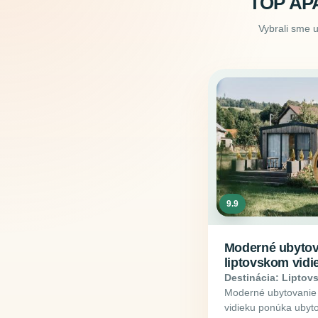
TOP AP
Vybrali sme 
9.9
Moderné ubytov
liptovskom vidi
Destinácia: Liptov
Moderné ubytovanie 
vidieku ponúka ubyto