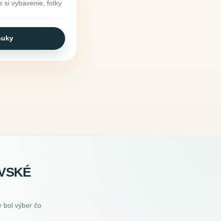
 si vybavenie, fotky
nuky
OVSKÉ
 bol výber čo