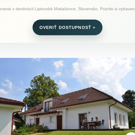
vanie v destinácii Liptovské Matiašovce, Slovensko. Pozrite si vybaveni
OVERIŤ DOSTUPNOSŤ »