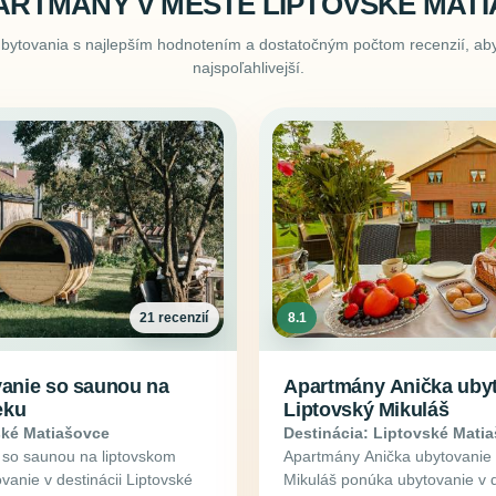
ARTMÁNY V MESTE LIPTOVSKÉ MAT
ubytovania s najlepším hodnotením a dostatočným počtom recenzií, aby
najspoľahlivejší.
21 recenzií
8.1
anie so saunou na
Apartmány Anička ubyt
eku
Liptovský Mikuláš
ské Matiašovce
Destinácia: Liptovské Mati
so saunou na liptovskom
Apartmány Anička ubytovanie 
vanie v destinácii Liptovské
Mikuláš ponúka ubytovanie v d