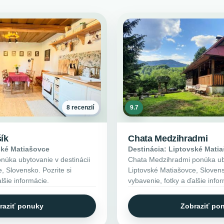
8 recenzií
9.7
ík
Chata Medzihradmi
ské Matiašovce
Destinácia: Liptovské Mati
núka ubytovanie v destinácii
Chata Medzihradmi ponúka uby
, Slovensko. Pozrite si
Liptovské Matiašovce, Slovens
lšie informácie.
vybavenie, fotky a ďalšie info
raziť ponuky
Zobraziť po