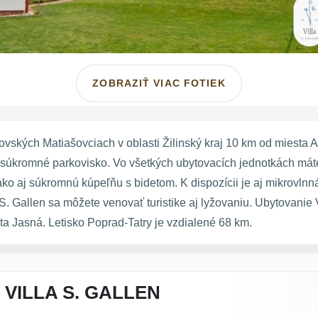
ZOBRAZIŤ VIAC FOTIEK
ovských Matiašovciach v oblasti Žilinský kraj 10 km od miesta 
 súkromné parkovisko. Vo všetkých ubytovacích jednotkách máte
o aj súkromnú kúpeľňu s bidetom. K dispozícii je aj mikrovlnná
la S. Gallen sa môžete venovať turistike aj lyžovaniu. Ubytovani
 Jasná. Letisko Poprad-Tatry je vzdialené 68 km.
VILLA S. GALLEN