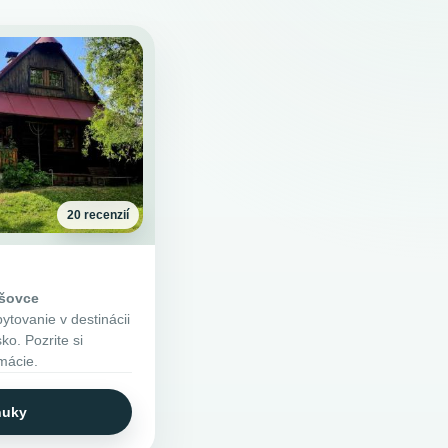
20 recenzií
ašovce
tovanie v destinácii
ko. Pozrite si
rmácie.
nuky