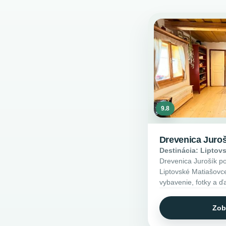
9.8
Drevenica Juroš
Destinácia: Liptov
Drevenica Jurošík po
Liptovské Matiašovce
vybavenie, fotky a ďa
Zob