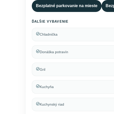
Bezplatné parkovanie na mieste
Bezp
ĎALŠIE VYBAVENIE
Chladnička
Donáška potravín
Gril
Kuchyňa
Kuchynský riad