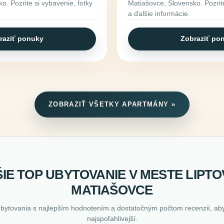
o. Pozrite si vybavenie, fotky
Matiašovce, Slovensko. Pozrite
a ďalšie informácie.
raziť ponuky
Zobraziť po
ZOBRAZIŤ VŠETKY APARTMÁNY »
IE TOP UBYTOVANIE V MESTE LIPT
MATIAŠOVCE
ubytovania s najlepším hodnotením a dostatočným počtom recenzií, aby
najspoľahlivejší.