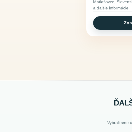
Matiašovce, Slovensk
a ďalšie informácie.
Zob
ĎALŠ
Vybrali sme 