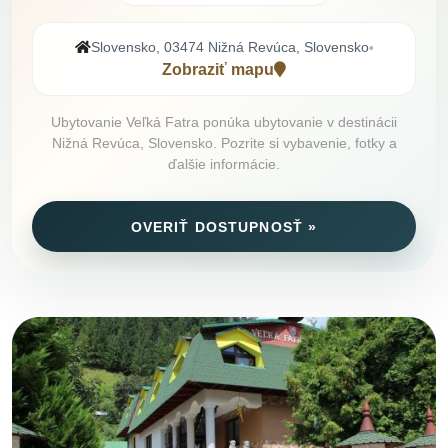
Slovensko, 03474 Nižná Revúca, Slovensko
•
Zobraziť mapu
Ubytovanie Veľká Fatra ponúka ubytovanie v destinácii
Nižná Revúca, Slovensko. Pozrite si vybavenie, fotky a
ďalšie informácie.
OVERIŤ DOSTUPNOSŤ »