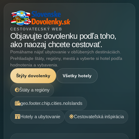
CESTOVATEĽSKÝ WEB
Objavujte dovolenku podľa toho,
ako naozaj chcete cestovať.
Pomáhame nájsť ubytovanie v obľúbených destináciách.
Prehliadajte štáty, regióny, mestá a vyberte si hotel podľa
hodnotenia a vybavenia.
Štýly dovolenky
Všetky hotely
Štáty a regióny
geo.footer.chip.cities.noIslands
Hotely a ubytovanie
Cestovateľská inšpirácia