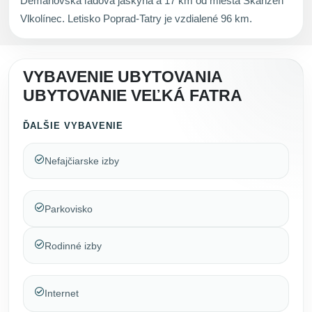
Demänovská ľadová jaskyňa a 17 km od miesta Skanzen
Vlkolínec. Letisko Poprad-Tatry je vzdialené 96 km.
VYBAVENIE UBYTOVANIA
UBYTOVANIE VEĽKÁ FATRA
ĎALŠIE VYBAVENIE
Nefajčiarske izby
Parkovisko
Rodinné izby
Internet