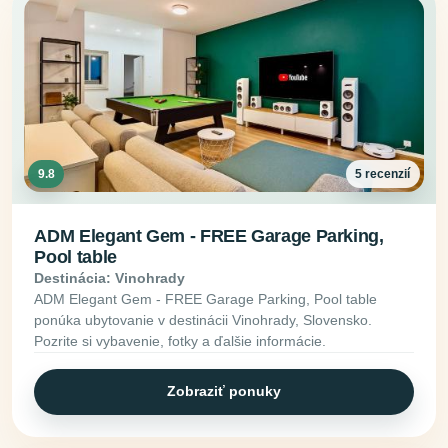
9.8
5 recenzií
ADM Elegant Gem - FREE Garage Parking,
Pool table
Destinácia: Vinohrady
ADM Elegant Gem - FREE Garage Parking, Pool table
ponúka ubytovanie v destinácii Vinohrady, Slovensko.
Pozrite si vybavenie, fotky a ďalšie informácie.
Zobraziť ponuky