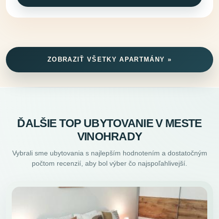
ZOBRAZIŤ VŠETKY APARTMÁNY »
ĎALŠIE TOP UBYTOVANIE V MESTE
VINOHRADY
Vybrali sme ubytovania s najlepším hodnotením a dostatočným
počtom recenzií, aby bol výber čo najspoľahlivejší.