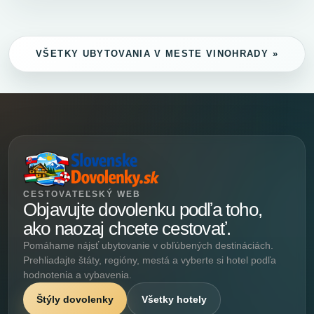
VŠETKY UBYTOVANIA V MESTE VINOHRADY »
CESTOVATEĽSKÝ WEB
Objavujte dovolenku podľa toho,
ako naozaj chcete cestovať.
Pomáhame nájsť ubytovanie v obľúbených destináciách.
Prehliadajte štáty, regióny, mestá a vyberte si hotel podľa
hodnotenia a vybavenia.
Štýly dovolenky
Všetky hotely