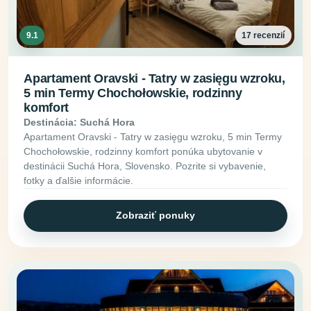
9.1
17 recenzií
Apartament Oravski - Tatry w zasięgu wzroku,
5 min Termy Chochołowskie, rodzinny
komfort
Destinácia: Suchá Hora
Apartament Oravski - Tatry w zasięgu wzroku, 5 min Termy
Chochołowskie, rodzinny komfort ponúka ubytovanie v
destinácii Suchá Hora, Slovensko. Pozrite si vybavenie,
fotky a ďalšie informácie.
Zobraziť ponuky