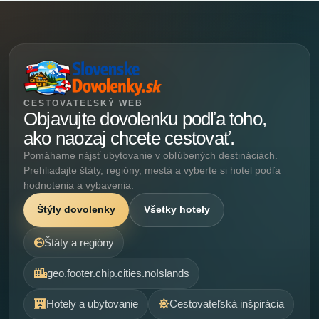
CESTOVATEĽSKÝ WEB
Objavujte dovolenku podľa toho,
ako naozaj chcete cestovať.
Pomáhame nájsť ubytovanie v obľúbených destináciách.
Prehliadajte štáty, regióny, mestá a vyberte si hotel podľa
hodnotenia a vybavenia.
Štýly dovolenky
Všetky hotely
Štáty a regióny
geo.footer.chip.cities.noIslands
Hotely a ubytovanie
Cestovateľská inšpirácia