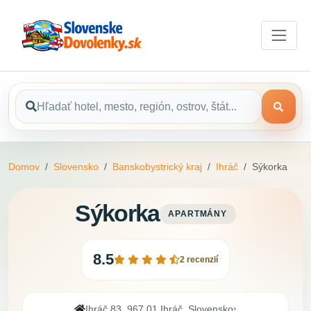
Domov
Slovensko
Banskobystrický kraj
Ihráč
Sýkorka
Sýkorka
APARTMÁNY
8.5
2 recenzií
Ihráč 83, 967 01 Ihráč, Slovensko
•