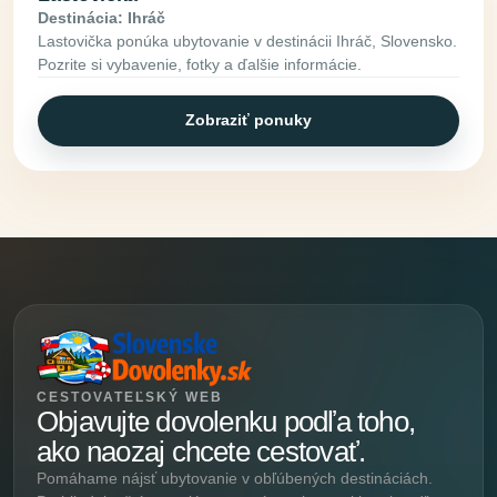
Destinácia: Ihráč
Lastovička ponúka ubytovanie v destinácii Ihráč, Slovensko.
Pozrite si vybavenie, fotky a ďalšie informácie.
Zobraziť ponuky
CESTOVATEĽSKÝ WEB
Objavujte dovolenku podľa toho,
ako naozaj chcete cestovať.
Pomáhame nájsť ubytovanie v obľúbených destináciách.