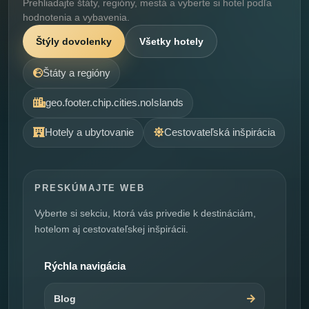
Prehliadajte štáty, regióny, mestá a vyberte si hotel podľa
hodnotenia a vybavenia.
Štýly dovolenky
Všetky hotely
Štáty a regióny
geo.footer.chip.cities.noIslands
Hotely a ubytovanie
Cestovateľská inšpirácia
PRESKÚMAJTE WEB
Vyberte si sekciu, ktorá vás privedie k destináciám,
hotelom aj cestovateľskej inšpirácii.
Rýchla navigácia
Blog