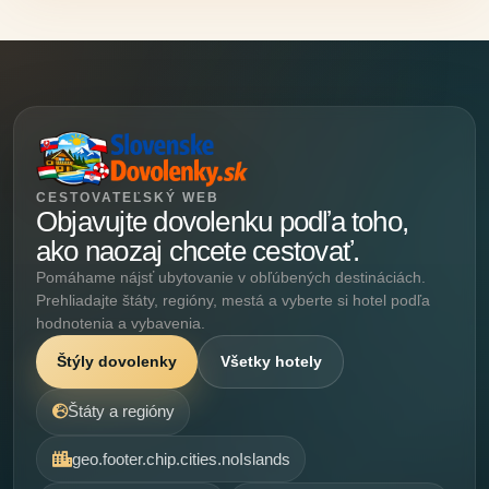
CESTOVATEĽSKÝ WEB
Objavujte dovolenku podľa toho,
ako naozaj chcete cestovať.
Pomáhame nájsť ubytovanie v obľúbených destináciách.
Prehliadajte štáty, regióny, mestá a vyberte si hotel podľa
hodnotenia a vybavenia.
Štýly dovolenky
Všetky hotely
Štáty a regióny
geo.footer.chip.cities.noIslands