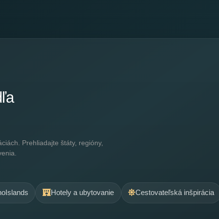
dľa
ách. Prehliadajte štáty, regióny,
venia.
.noIslands
Hotely a ubytovanie
Cestovateľská inšpirácia