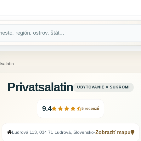
tsalatin
Privatsalatin
UBYTOVANIE V SÚKROMÍ
9.4
5 recenzií
Ludrová 113, 034 71 Ludrová, Slovensko
Zobraziť mapu
•