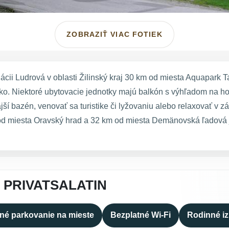
ZOBRAZIŤ VIAC FOTIEK
ácii Ludrová v oblasti Žilinský kraj 30 km od miesta Aquapark T
isko. Niektoré ubytovacie jednotky majú balkón s výhľadom na 
ší bazén, venovať sa turistike či lyžovaniu alebo relaxovať v z
od miesta Oravský hrad a 32 km od miesta Demänovská ľadová j
 PRIVATSALATIN
né parkovanie na mieste
Bezplatné Wi-Fi
Rodinné i