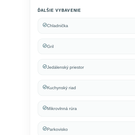
ĎALŠIE VYBAVENIE
Chladnička
Gril
Jedálenský priestor
Kuchynský riad
Mikrovlnná rúra
Parkovisko