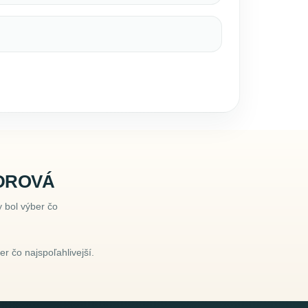
UDROVÁ
 bol výber čo
r čo najspoľahlivejší.