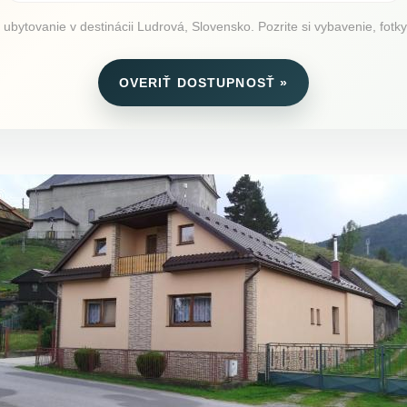
 ubytovanie v destinácii Ludrová, Slovensko. Pozrite si vybavenie, fotky
OVERIŤ DOSTUPNOSŤ »