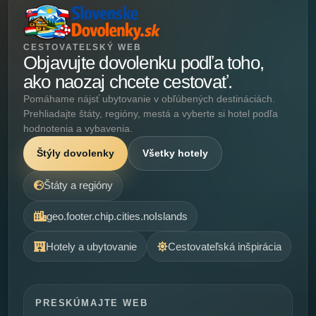
CESTOVATEĽSKÝ WEB
Objavujte dovolenku podľa toho,
ako naozaj chcete cestovať.
Pomáhame nájsť ubytovanie v obľúbených destináciách.
Prehliadajte štáty, regióny, mestá a vyberte si hotel podľa
hodnotenia a vybavenia.
Štýly dovolenky
Všetky hotely
Štáty a regióny
geo.footer.chip.cities.noIslands
Hotely a ubytovanie
Cestovateľská inšpirácia
PRESKÚMAJTE WEB