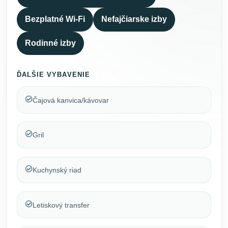
Bezplatné Wi-Fi
Nefajčiarske izby
Rodinné izby
ĎALŠIE VYBAVENIE
Čajová kanvica/kávovar
Gril
Kuchynský riad
Letiskový transfer