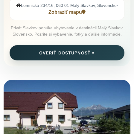
Lomnická 234/16, 060 01 Malý Slavkov, Slovensko
•
Zobraziť mapu
Privát Slavkov ponúka ubytovanie v destinácii Malý Slavkov,
Slovensko. Pozrite si vybavenie, fotky a ďalšie informácie.
OVERIŤ DOSTUPNOSŤ »